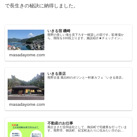
で長生きの秘訣に納得しました。
いきる宿 磯崎
熊野の美しい海を見下ろす一棟貸しの宿です。駐車場か
ら、階段を100段上ります。施設紹介★チェックイン...
masadayome.com
いきる茶店
熊野古道 風伝峠のポツンと一軒家カフェ「いきる茶店」
masadayome.com
不動産のお仕事
風伝まさだ合同会社として、御浜町で宅建業を行っていま
す。熊野市、御浜町、紀宝町あたりに住みたい方のお...