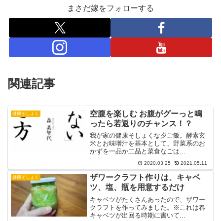
まさだ嫁をフォローする
関連記事
空腹を楽しむ お腹がグーっと鳴
健康そしょく
ったら若返りのチャンス！？
我が家の健康そしょくな夕ご飯。酵素玄
米とお味噌汁を基本として、野菜系のお
かずを一品か二品と菜食なごは...
2020.03.25
2021.05.11
ザワークラフト作りは、キャベ
健康そしょく
ツ、塩、瓶を用意するだけ
キャベツがたくさんあったので、ザワー
クラフトを作ってみました。※これは春
キャベツが出回る時期に書いて...