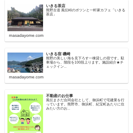
いきる茶店
熊野古道 風伝峠のポツンと一軒家カフェ「いきる
茶店」
masadayome.com
いきる宿 磯崎
熊野の美しい海を見下ろす一棟貸しの宿です。駐
車場から、階段を100段上ります。施設紹介★チ
ェックイン...
masadayome.com
不動産のお仕事
風伝まさだ合同会社として、御浜町で宅建業を行
っています。熊野市、御浜町、紀宝町あたりに住
みたい方のお...