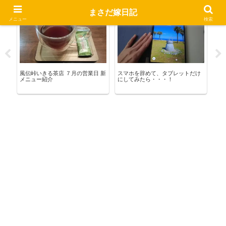
まさだ嫁日記
いきる茶店
熊野暮らし
お
メニュー
検索
風伝峠いきる茶店 ７月の営業日 新
スマホを辞めて、タブレットだけ
ジェ
穴
メニュー紹介
にしてみたら・・・！
キロ