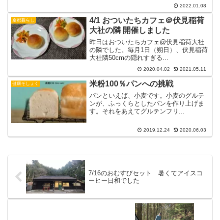
2022.01.08
4/1 おついたちカフェ＠伏見稲荷
京都暮らし
大社の隣 開催しました
昨日はおついたちカフェ@伏見稲荷大社
の隣でした。毎月1日（朔日）、伏見稲荷
大社隣50cmの隠れすぎる...
2020.04.02
2021.05.11
米粉100％パンへの挑戦
健康そしょく
パンといえば、小麦です。小麦のグルテ
ンが、ふっくらとしたパンを作り上げま
す。それをあえてグルテンフリ...
2019.12.24
2020.06.03
7/16のおむすびセット 暑くてアイスコ
ーヒー日和でした