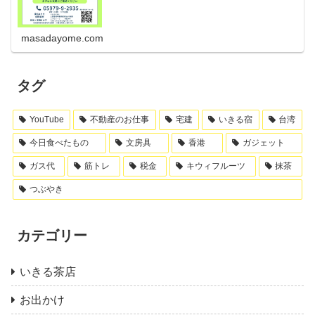
masadayome.com
タグ
YouTube
不動産のお仕事
宅建
いきる宿
台湾
今日食べたもの
文房具
香港
ガジェット
ガス代
筋トレ
税金
キウィフルーツ
抹茶
つぶやき
カテゴリー
いきる茶店
お出かけ