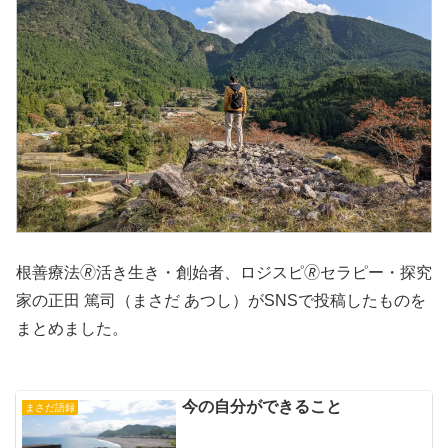
根善療法🄬活き生き・創始者、ロジスピ🄬セラピー・探究
家の正田 篤司（まさだ あつし）がSNSで投稿したものを
まとめました。
今の自分ができること
まさだ語録