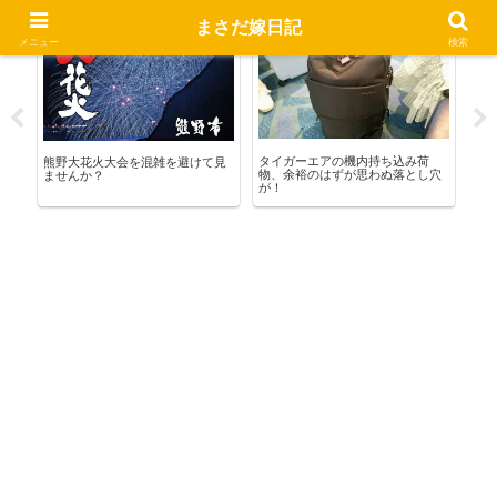
まさだ嫁日記
熊野暮らし
お出かけ
熊
メニュー
検索
タイガーエアの機内持ち込み荷
ス
熊野大花火大会を混雑を避けて見
物、余裕のはずが思わぬ落とし穴
に
ませんか？
が！