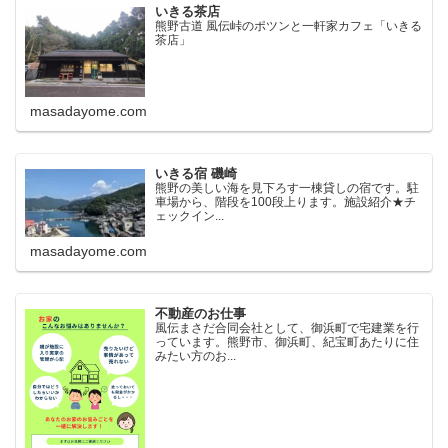
いきる茶店
熊野古道 風伝峠のポツンと一軒家カフェ「いきる
茶店」
masadayome.com
いきる宿 磯崎
熊野の美しい海を見下ろす一棟貸しの宿です。駐
車場から、階段を100段上ります。施設紹介★チ
ェックイン...
masadayome.com
不動産のお仕事
風伝まさだ合同会社として、御浜町で宅建業を行
っています。熊野市、御浜町、紀宝町あたりに住
みたい方のお...