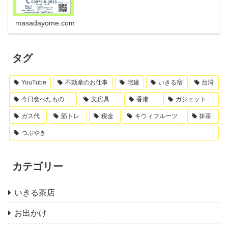
masadayome.com
タグ
YouTube
不動産のお仕事
宅建
いきる宿
台湾
今日食べたもの
文房具
香港
ガジェット
ガス代
筋トレ
税金
キウィフルーツ
抹茶
つぶやき
カテゴリー
いきる茶店
お出かけ