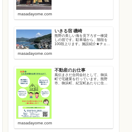
masadayome.com
いきる宿 磯崎
熊野の美しい海を見下ろす一棟貸
しの宿です。駐車場から、階段を
100段上ります。施設紹介★チェッ
クイン...
masadayome.com
不動産のお仕事
風伝まさだ合同会社として、御浜
町で宅建業を行っています。熊野
市、御浜町、紀宝町あたりに住み
たい方のお...
masadayome.com