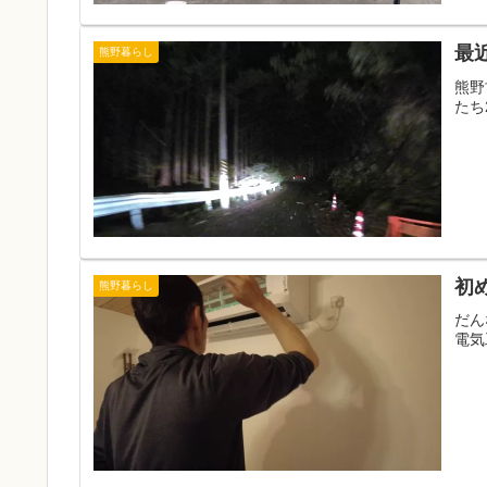
最
熊野暮らし
熊野
たち
初
熊野暮らし
だん
電気