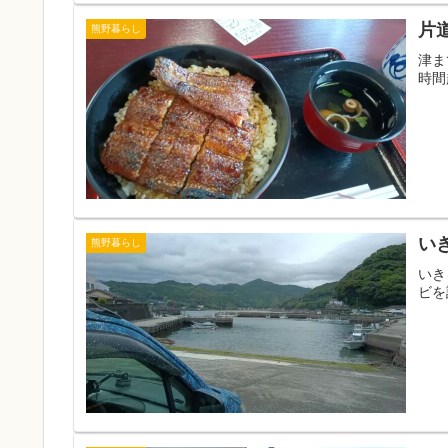
片
熊野暮らし
津ま
時間
い
熊野暮らし
いき
ビを