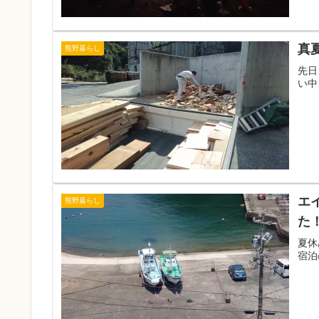
真
熊野暮らし
先日
い中
エ
熊野暮らし
た
夏休
宿泊