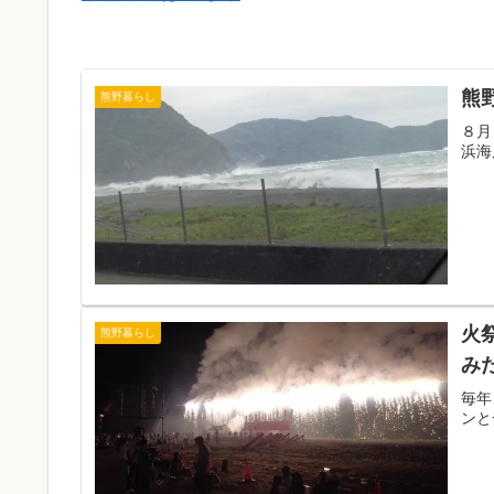
熊
熊野暮らし
８月
浜海
火
熊野暮らし
み
毎年
ンと