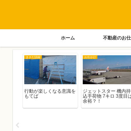
ホーム
不動産のお仕
まさだ語録
お出かけ
酸発酵の
行動が楽しくなる意識を
ジェットスター 機内持
作りまし
もてば
込手荷物 7キロ 3度目
余裕？！