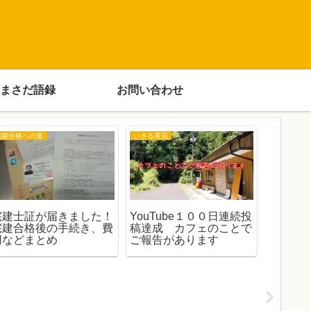
まさだ語録
お問い合わせ
宅建合格への道
いきる茶店
お出かけ
宅建士証が届きました！
YouTube１００日連続投
香港エ
宅建合格後の手続き、費
稿達成 カフェのことで
（LCC
用などまとめ
ご報告があります
をつけ