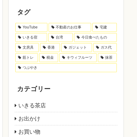
タグ
YouTube
不動産のお仕事
宅建
いきる宿
台湾
今日食べたもの
文房具
香港
ガジェット
ガス代
筋トレ
税金
キウィフルーツ
抹茶
つぶやき
カテゴリー
いきる茶店
お出かけ
お買い物