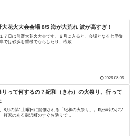
野大花火大会会場 8/5 海が大荒れ 波が高すぎ！
１７日は熊野大花火大会です。８月に入ると、会場となる七里御
岸では砂浜を重機でならしたり、桟敷...
2026.08.06
祭りって何するの？紀和（きわ）の火祭り、行って
た
、8月の第1土曜日に開催される「紀和の火祭り」。風伝峠のポツ
一軒家のある御浜町のすぐお隣りで...