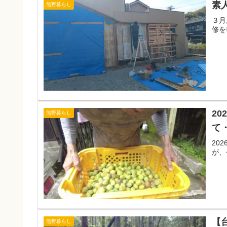
素
熊野暮らし
３月
修を
2
熊野暮らし
て
20
が、
【
熊野暮らし