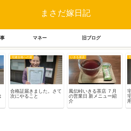
まさだ嫁日記
事
マネー
旧ブログ
宅建合格への道
いきる茶店
合格証届きました。さて
風伝峠いきる茶店 ７月
は
次にやること
の営業日 新メニュー紹
介