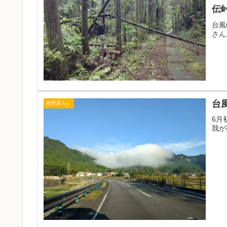
伝
台風
さん
台
熊野暮らし
6月
我が