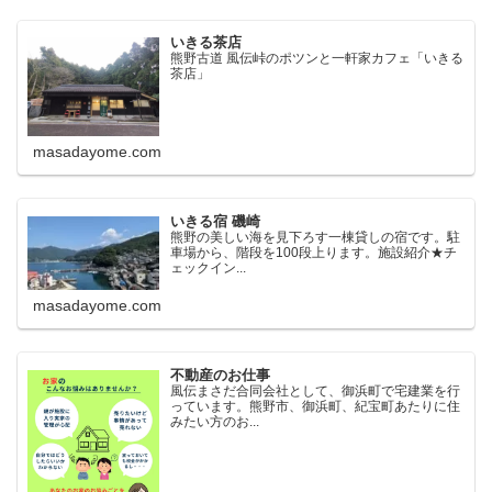
いきる茶店
熊野古道 風伝峠のポツンと一軒家カフェ「いきる
茶店」
masadayome.com
いきる宿 磯崎
熊野の美しい海を見下ろす一棟貸しの宿です。駐
車場から、階段を100段上ります。施設紹介★チ
ェックイン...
masadayome.com
不動産のお仕事
風伝まさだ合同会社として、御浜町で宅建業を行
っています。熊野市、御浜町、紀宝町あたりに住
みたい方のお...