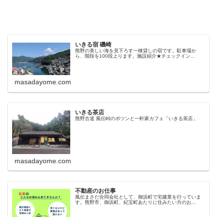
いきる宿 磯崎
熊野の美しい海を見下ろす一棟貸しの宿です。駐車場か
ら、階段を100段上ります。施設紹介★チェックイン...
masadayome.com
いきる茶店
熊野古道 風伝峠のポツンと一軒家カフェ「いきる茶店」
masadayome.com
不動産のお仕事
風伝まさだ合同会社として、御浜町で宅建業を行っていま
す。熊野市、御浜町、紀宝町あたりに住みたい方のお...