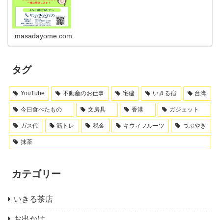
masadayome.com
タグ
YouTube
不動産のお仕事
宅建
いきる宿
台湾
今日食べたもの
文房具
香港
ガジェット
ガス代
筋トレ
税金
キウィフルーツ
つぶやき
抹茶
カテゴリー
いきる茶店
お出かけ