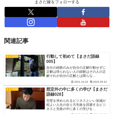
まさだ嫁をフォローする
関連記事
行動して初めて【まさだ語録
まさだ語録
005】
自分の経験のみが自分の正解行動せずに
正解は得られない人の経験はその人の正
解それが自分の正解とは限らな...
2021.10.23
2022.05.22
想定外の中に多くの学び【まさだ
まさだ語録
語録028】
完璧を求められるビジネスといい加減が
程よい人生の在り方失敗を回避するビジ
ネスと失敗の中に多くの学びを...