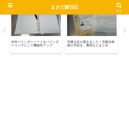
まさだ嫁日記
お買い物
宅建合格への道
お
メニュー
検索
自作バインダーノートをバインダ
宅建士証が届きました！宅建合格
香港
穴
ーリングにして機能性アップ
後の手続き、費用などまとめ
き