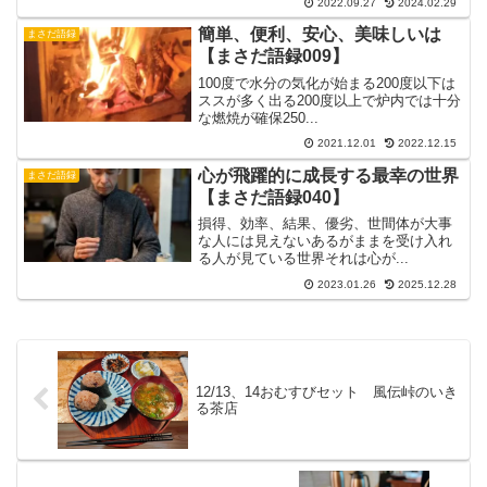
2022.09.27
2024.02.29
簡単、便利、安心、美味しいは
まさだ語録
【まさだ語録009】
100度で水分の気化が始まる200度以下は
ススが多く出る200度以上で炉内では十分
な燃焼が確保250...
2021.12.01
2022.12.15
心が飛躍的に成長する最幸の世界
まさだ語録
【まさだ語録040】
損得、効率、結果、優劣、世間体が大事
な人には見えないあるがままを受け入れ
る人が見ている世界それは心が...
2023.01.26
2025.12.28
12/13、14おむすびセット 風伝峠のいき
る茶店