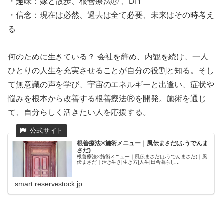
・趣味：嫁と散歩、根善療法Ⓡ 、DIY
・信念：現在は必然、過去は全て必要、未来はその時考え
る
何のために生きている？ 会社を辞め、内観を続け、一人
ひとりの人生を充実させることが自分の役割と知る。そし
て無意識の声を学び、宇宙のエネルギーと出逢い、症状や
悩みを根本から改善する根善療法Ⓡを開発。施術を通じ
て、自分らしく活きたい人を応援する。
根善療法®施術メニュー｜風伝まさだ(ふうでんま
さだ)
根善療法®施術メニュー｜風伝まさだ(ふうでんまさだ)｜風
伝まさだ｜活き生き|生き方|人生|田舎暮らし...
smart.reservestock.jp