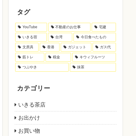
タグ
YouTube
不動産のお仕事
宅建
いきる宿
台湾
今日食べたもの
文房具
香港
ガジェット
ガス代
筋トレ
税金
キウィフルーツ
つぶやき
抹茶
カテゴリー
いきる茶店
お出かけ
お買い物