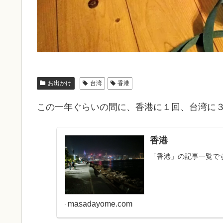
お出かけ
台湾
香港
この一年ぐらいの間に、香港に１回、台湾に
香港
「香港」の記事一覧で
masadayome.com