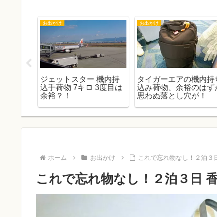
いきる茶店
お出かけ
ました！
YouTube１００日連続投
香港エクスプレス
続き、費
稿達成 カフェのことで
（LCC)に乗るときに
ご報告があります
をつけることメモ
ホーム
お出かけ
これで忘れ物なし！２泊３日
これで忘れ物なし！２泊３日 