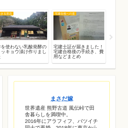
宅建合格への道
マネー
お出かけ
合格証届きました。さて
2025年は楽天銀行デビ
ジェット
次にやること
ットカードとファミペイ
込手荷物
で 固定資産税、自動車
余裕？
税の納税
まさだ嫁
世界遺産 熊野古道 風伝峠で田
舎暮らしを満喫中。
2016年にアラフィフ、バツイチ
同士で再婚。2018年に東京から