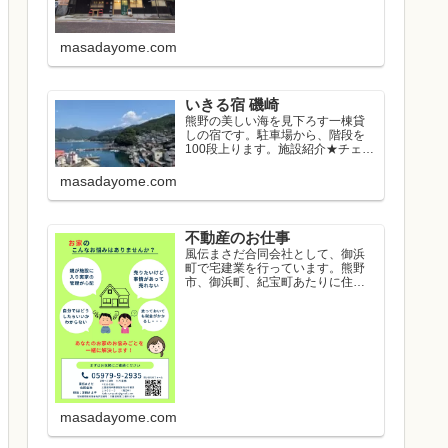
masadayome.com
いきる宿 磯崎
熊野の美しい海を見下ろす一棟貸
しの宿です。駐車場から、階段を
100段上ります。施設紹介★チェッ
クイン...
masadayome.com
不動産のお仕事
風伝まさだ合同会社として、御浜
町で宅建業を行っています。熊野
市、御浜町、紀宝町あたりに住み
たい方のお...
masadayome.com