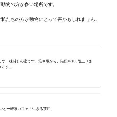
ど動物の方が多い場所です。
は私たちの方が動物にとって害かもしれません。
ろす一棟貸しの宿です。駐車場から、階段を100段上りま
ン...
ツンと一軒家カフェ「いきる茶店」