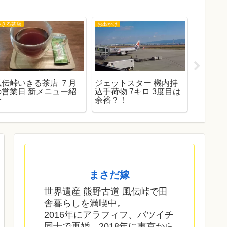
いきる茶店
お出かけ
いきる茶店
風伝峠いきる茶店 ７月
ジェットスター 機内持
YouT
の営業日 新メニュー紹
込手荷物 7キロ 3度目は
稿達成
介
余裕？！
ご報告
まさだ嫁
世界遺産 熊野古道 風伝峠で田
舎暮らしを満喫中。
2016年にアラフィフ、バツイチ
同士で再婚。2018年に東京から