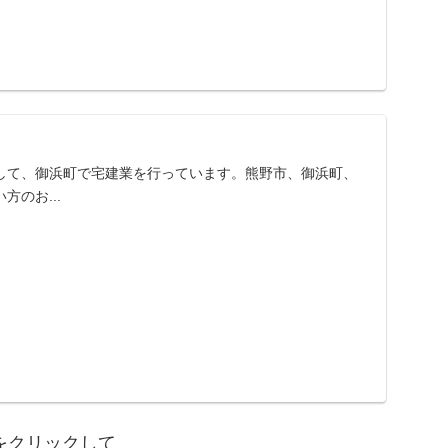
して、御浜町で宅建業を行っています。熊野市、御浜町、
のお...
をクリックして