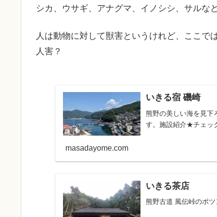
シカ、ウサギ、アナグマ、イノシシ、サルな
人は動物に対して獣害というけれど、ここで
人害？
いきる宿 磯崎
熊野の美しい海を見下
す。施設紹介★チェックイ
masadayome.com
いきる茶店
熊野古道 風伝峠のポ