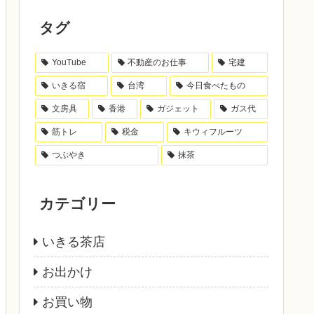
タグ
YouTube
不動産のお仕事
宅建
いきる宿
台湾
今日食べたもの
文房具
香港
ガジェット
ガス代
筋トレ
税金
キウィフルーツ
つぶやき
抹茶
カテゴリー
いきる茶店
お出かけ
お買い物