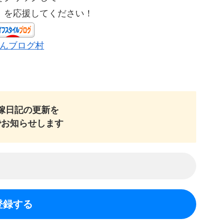
」を応援してください！
んブログ村
嫁日記の
更新を
でお知らせします