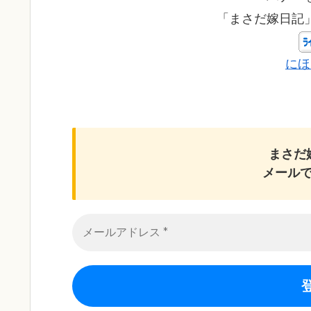
「まさだ嫁日記
にほ
まさだ
メール