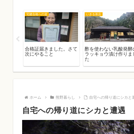
宅建合格への道
いきる茶店
ました！
合格証届きました。さて
酢を使わない乳酸発酵
続き、費
次にやること
ラッキョウ漬け作りま
た
ホーム
熊野暮らし
自宅への帰り道にシカと
自宅への帰り道にシカと遭遇