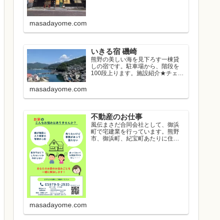
masadayome.com
いきる宿 磯崎
熊野の美しい海を見下ろす一棟貸
しの宿です。駐車場から、階段を
100段上ります。施設紹介★チェッ
クイン...
masadayome.com
不動産のお仕事
風伝まさだ合同会社として、御浜
町で宅建業を行っています。熊野
市、御浜町、紀宝町あたりに住み
たい方のお...
masadayome.com