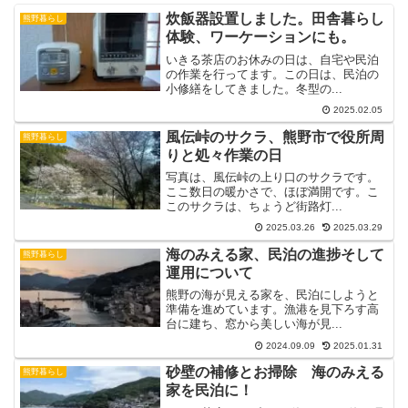
炊飯器設置しました。田舎暮らし
熊野暮らし
体験、ワーケーションにも。
いきる茶店のお休みの日は、自宅や民泊
の作業を行ってます。この日は、民泊の
小修繕をしてきました。冬型の...
2025.02.05
風伝峠のサクラ、熊野市で役所周
熊野暮らし
りと処々作業の日
写真は、風伝峠の上り口のサクラです。
ここ数日の暖かさで、ほぼ満開です。こ
このサクラは、ちょうど街路灯...
2025.03.26
2025.03.29
海のみえる家、民泊の進捗そして
熊野暮らし
運用について
熊野の海が見える家を、民泊にしようと
準備を進めています。漁港を見下ろす高
台に建ち、窓から美しい海が見...
2024.09.09
2025.01.31
砂壁の補修とお掃除 海のみえる
熊野暮らし
家を民泊に！