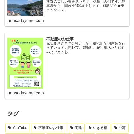
熊野の美しい海を見下ろす一棟貸しの宿です。駐
車場から、階段を100段上ります。施設紹介★チ
ェックイン...
masadayome.com
不動産のお仕事
風伝まさだ合同会社として、御浜町で宅建業を行
っています。熊野市、御浜町、紀宝町あたりに住
みたい方のお...
masadayome.com
タグ
YouTube
不動産のお仕事
宅建
いきる宿
台湾