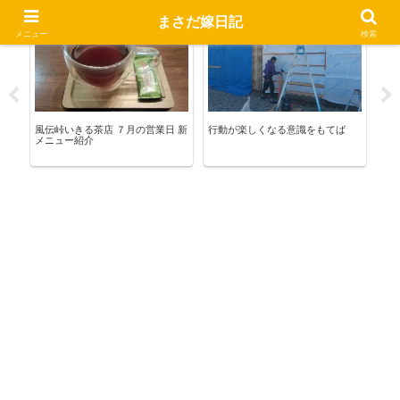
まさだ嫁日記
いきる茶店
まさだ語録
お
メニュー
検索
ョ
風伝峠いきる茶店 ７月の営業日 新
行動が楽しくなる意識をもてば
香港
メニュー紹介
き