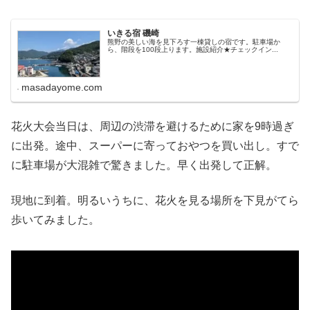
いきる宿 磯崎
熊野の美しい海を見下ろす一棟貸しの宿です。駐車場か
ら、階段を100段上ります。施設紹介★チェックイン...
masadayome.com
花火大会当日は、周辺の渋滞を避けるために家を9時過ぎ
に出発。途中、スーパーに寄っておやつを買い出し。すで
に駐車場が大混雑で驚きました。早く出発して正解。
現地に到着。明るいうちに、花火を見る場所を下見がてら
歩いてみました。