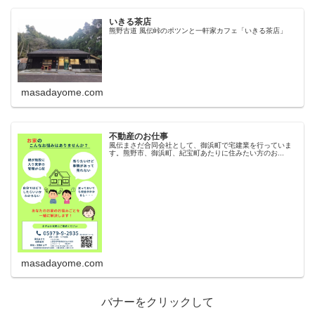
いきる茶店
熊野古道 風伝峠のポツンと一軒家カフェ「いきる茶店」
masadayome.com
不動産のお仕事
風伝まさだ合同会社として、御浜町で宅建業を行っていま
す。熊野市、御浜町、紀宝町あたりに住みたい方のお...
masadayome.com
バナーをクリックして