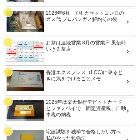
2026年6月、7月 カセットコンロの
ガス代 プロパンガス解約その後
お盆は連続営業 8月の営業日 風伝峠
いきる茶店
香港エクスプレス（LCC)に乗ると
きに気をつけることメモ
2025年は楽天銀行デビットカード
とファミペイで 固定資産税、自動
車税の納税
宅建試験を独学で合格したい方へ
私のやった勉強法