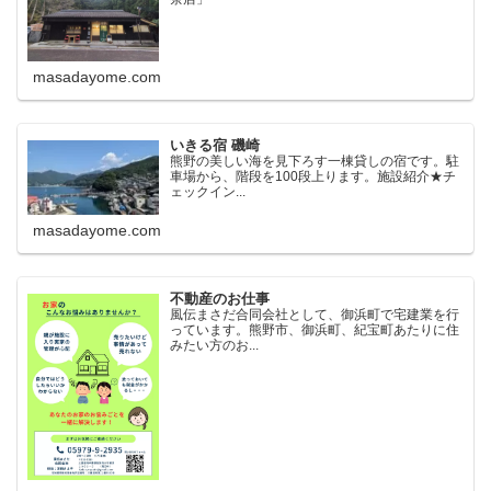
masadayome.com
いきる宿 磯崎
熊野の美しい海を見下ろす一棟貸しの宿です。駐
車場から、階段を100段上ります。施設紹介★チ
ェックイン...
masadayome.com
不動産のお仕事
風伝まさだ合同会社として、御浜町で宅建業を行
っています。熊野市、御浜町、紀宝町あたりに住
みたい方のお...