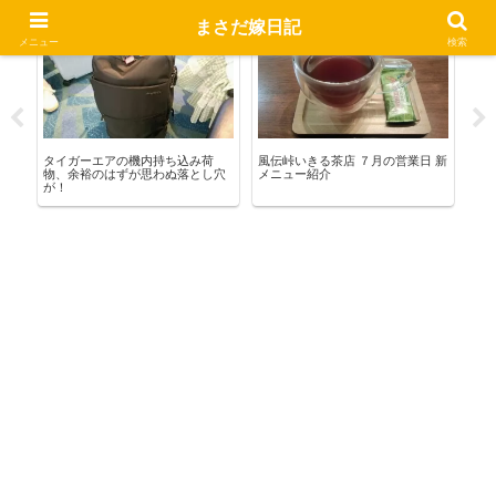
まさだ嫁日記
お出かけ
いきる茶店
い
メニュー
検索
る
タイガーエアの機内持ち込み荷
風伝峠いきる茶店 ７月の営業日 新
Yo
物、余裕のはずが思わぬ落とし穴
メニュー紹介
カ
が！