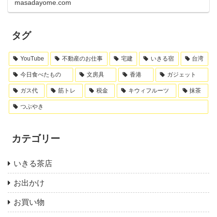
masadayome.com
タグ
YouTube
不動産のお仕事
宅建
いきる宿
台湾
今日食べたもの
文房具
香港
ガジェット
ガス代
筋トレ
税金
キウィフルーツ
抹茶
つぶやき
カテゴリー
いきる茶店
お出かけ
お買い物