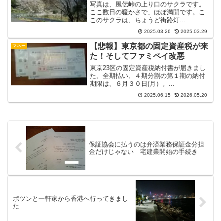
写真は、風伝峠の上り口のサクラです。
ここ数日の暖かさで、ほぼ満開です。こ
このサクラは、ちょうど街路灯...
2025.03.26
2025.03.29
【悲報】東京都の固定資産税が来
マネー
た！そしてファミペイ改悪
東京23区の固定資産税納付書が届きまし
た。全期払い、４期分割の第１期の納付
期限は、６月３０日(月）。...
2025.06.15
2026.05.20
保証協会に払うのは弁済業務保証金分担
金だけじゃない 宅建業開始の手続き
ポツンと一軒家から香港へ行ってきまし
た