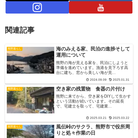
関連記事
海のみえる家、民泊の進捗そして
熊野暮らし
運用について
熊野の海が見える家を、民泊にしようと
準備を進めています。漁港を見下ろす高
台に建ち、窓から美しい海が見...
2024.09.09
2025.01.31
空き家の残置物 食器の片付け
熊野暮らし
熊野に来てから、空き家をDIYして生かす
という活動が続いています。その延長
で、宅建士を取って、宅建業...
2025.03.21
2025.03.22
風伝峠のサクラ、熊野市で役所周
熊野暮らし
りと処々作業の日