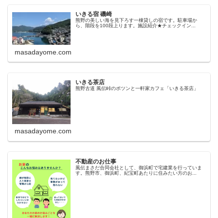
いきる宿 磯崎
熊野の美しい海を見下ろす一棟貸しの宿です。駐車場か
ら、階段を100段上ります。施設紹介★チェックイン...
masadayome.com
いきる茶店
熊野古道 風伝峠のポツンと一軒家カフェ「いきる茶店」
masadayome.com
不動産のお仕事
風伝まさだ合同会社として、御浜町で宅建業を行っていま
す。熊野市、御浜町、紀宝町あたりに住みたい方のお...