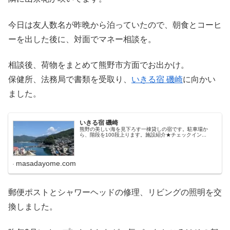
今日は友人数名が昨晩から泊っていたので、朝食とコーヒ
ーを出した後に、対面でマネー相談を。
相談後、荷物をまとめて熊野市方面でお出かけ。
保健所、法務局で書類を受取り、
いきる宿 磯崎
に向かい
ました。
いきる宿 磯崎
熊野の美しい海を見下ろす一棟貸しの宿です。駐車場か
ら、階段を100段上ります。施設紹介★チェックイン...
masadayome.com
郵便ポストとシャワーヘッドの修理、リビングの照明を交
換しました。