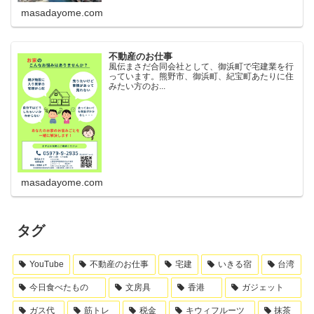
masadayome.com
不動産のお仕事
風伝まさだ合同会社として、御浜町で宅建業を行
っています。熊野市、御浜町、紀宝町あたりに住
みたい方のお...
masadayome.com
タグ
YouTube
不動産のお仕事
宅建
いきる宿
台湾
今日食べたもの
文房具
香港
ガジェット
ガス代
筋トレ
税金
キウィフルーツ
抹茶