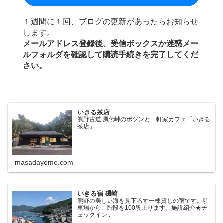
１週間に１回、ブログの更新があったらお知らせ
します。
メールアドレス登録後、受信ボックスか迷惑メー
ルフォルダを確認して購読手続きを完了してくだ
さい。
いきる茶店
熊野古道 風伝峠のポツンと一軒家カフェ「いきる
茶店」
masadayome.com
いきる宿 磯崎
熊野の美しい海を見下ろす一棟貸しの宿です。駐
車場から、階段を100段上ります。施設紹介★チ
ェックイン...