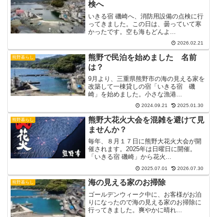
検へ
いきる宿 磯崎へ、消防用設備の点検に行
ってきました。この日は、曇っていて寒
かったです。空も海もどんよ...
2026.02.21
熊野で民泊を始めました 名前
熊野暮らし
は？
9月より、三重県熊野市の海の見える家を
改築して一棟貸しの宿「いきる宿 磯
崎」を始めました。小さな漁港...
2024.09.21
2025.01.30
熊野大花火大会を混雑を避けて見
熊野暮らし
ませんか？
毎年、８月１７日に熊野大花火大会が開
催されます。2025年は日曜日に開催。
「いきる宿 磯崎」から花火...
2025.07.01
2026.07.30
海の見える家のお掃除
熊野暮らし
ゴールデンウィーク中に、お客様がお泊
りになったので海の見える家のお掃除に
行ってきました。爽やかに晴れ...