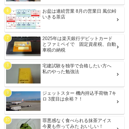
お盆は連続営業 8月の営業日 風伝峠
いきる茶店
2025年は楽天銀行デビットカード
とファミペイで 固定資産税、自動
車税の納税
宅建試験を独学で合格したい方へ
私のやった勉強法
ジェットスター 機内持込手荷物 7キ
ロ 3度目は余裕？！
罪悪感なく食べられる抹茶アイス
今夏も作ってみた おいしい！