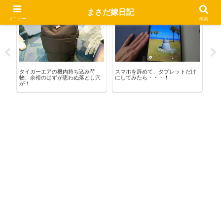
まさだ嫁日記
お出かけ
熊野暮らし
ま
メニュー
検索
格
タイガーエアの機内持ち込み荷
スマホを辞めて、タブレットだけ
行
物、余裕のはずが思わぬ落とし穴
にしてみたら・・・！
が！