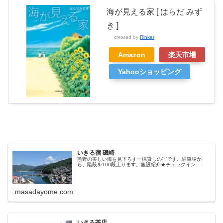
海が見える家 [ はらだ みず
き ]
created by
Rinker
Amazon
楽天市場
Yahooショッピング
いきる宿 磯崎
熊野の美しい海を見下ろす一棟貸しの宿です。駐車場か
ら、階段を100段上ります。施設紹介★チェックイン...
masadayome.com
いきる茶店