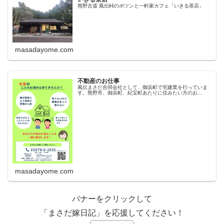
熊野古道 風伝峠のポツンと一軒家カフェ「いきる茶店」
masadayome.com
不動産のお仕事
風伝まさだ合同会社として、御浜町で宅建業を行っていま
す。熊野市、御浜町、紀宝町あたりに住みたい方のお...
masadayome.com
バナーをクリックして
「まさだ嫁日記」を応援してください！