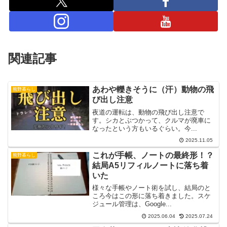
関連記事
あわや轢きそうに（汗）動物の飛
熊野暮らし
び出し注意
夜道の運転は、動物の飛び出し注意で
す。シカとぶつかって、クルマが廃車に
なったという方もいるぐらい。今...
2025.11.05
これが手帳、ノートの最終形！？
熊野暮らし
結局A5リフィルノートに落ち着
いた
様々な手帳やノート術を試し、結局のと
ころ今はこの形に落ち着きました。スケ
ジュール管理は、Google...
2025.06.04
2025.07.24