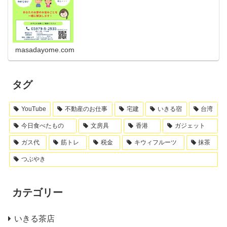
masadayome.com
タグ
YouTube
不動産のお仕事
宅建
いきる宿
台湾
今日食べたもの
文房具
香港
ガジェット
ガス代
筋トレ
税金
キウィフルーツ
抹茶
つぶやき
カテゴリー
いきる茶店