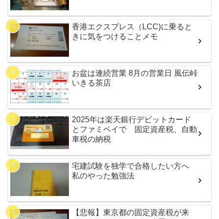
香港エクスプレス（LCC)に乗ると
きに気をつけることメモ
お盆は連続営業 8月の営業日 風伝峠
いきる茶店
2025年は楽天銀行デビットカード
とファミペイで 固定資産税、自動
車税の納税
宅建試験を独学で合格したい方へ
私のやった勉強法
【悲報】東京都の固定資産税が来