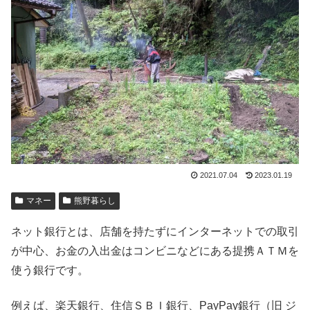
2021.07.04
2023.01.19
マネー
熊野暮らし
ネット銀行とは、店舗を持たずにインターネットでの取引
が中心、お金の入出金はコンビニなどにある提携ＡＴＭを
使う銀行です。
例えば、楽天銀行、住信ＳＢＩ銀行、PayPay銀行（旧 ジ