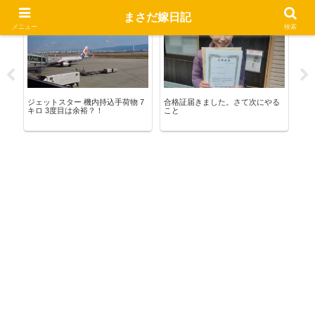
まさだ嫁日記
お出かけ
宅建合格への道
い
メニュー
検索
ョ
ジェットスター 機内持込手荷物 7
合格証届きました。さて次にやる
風伝
キロ 3度目は余裕？！
こと
メ