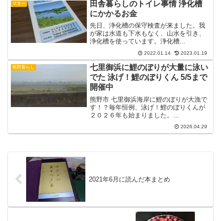
田舎暮らしのトイレ事情 浄化槽
マネー
にかかるお金
先日、浄化槽の保守検査が来ました。我
が家は水道も下水もなく、山水を引き、
浄化槽を使っています。浄化槽...
2022.01.14
2023.01.19
七里御浜に鯉のぼりが大量に泳い
熊野暮らし
でた 泳げ！鯉のぼりくん 5/5まで
開催中
熊野市 七里御浜海岸に鯉のぼりが大漁で
す！？毎年恒例、泳げ！鯉のぼりくんが
２０２６年も始まりました。...
2026.04.29
2021年6月に読んだ本まとめ