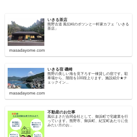
いきる茶店
熊野古道 風伝峠のポツンと一軒家カフェ「いきる
茶店」
masadayome.com
いきる宿 磯崎
熊野の美しい海を見下ろす一棟貸しの宿です。駐
車場から、階段を100段上ります。施設紹介★チ
ェックイン...
masadayome.com
不動産のお仕事
風伝まさだ合同会社として、御浜町で宅建業を行
っています。熊野市、御浜町、紀宝町あたりに住
みたい方のお...