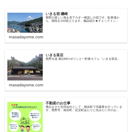
いきる宿 磯崎
熊野の美しい海を見下ろす一棟貸しの宿です。駐車場か
ら、階段を100段上ります。施設紹介★チェックイン...
masadayome.com
いきる茶店
熊野古道 風伝峠のポツンと一軒家カフェ「いきる茶店」
masadayome.com
不動産のお仕事
風伝まさだ合同会社として、御浜町で宅建業を行っていま
す。熊野市、御浜町、紀宝町あたりに住みたい方のお...