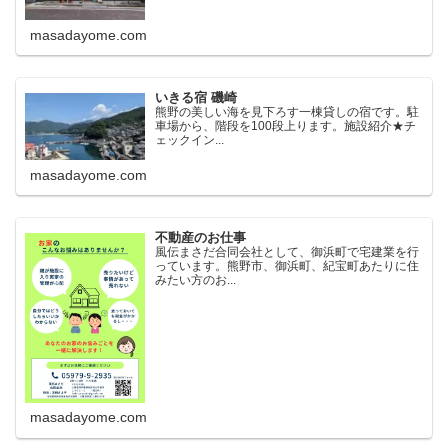
masadayome.com
いきる宿 磯崎
熊野の美しい海を見下ろす一棟貸しの宿です。駐
車場から、階段を100段上ります。施設紹介★チ
ェックイン...
masadayome.com
不動産のお仕事
風伝まさだ合同会社として、御浜町で宅建業を行
っています。熊野市、御浜町、紀宝町あたりに住
みたい方のお...
masadayome.com