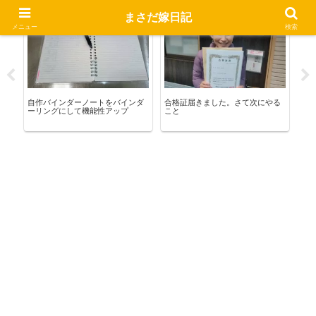
まさだ嫁日記
お買い物
宅建合格への道
お
メニュー
検索
成
自作バインダーノートをバインダ
合格証届きました。さて次にやる
香港
す
ーリングにして機能性アップ
こと
き