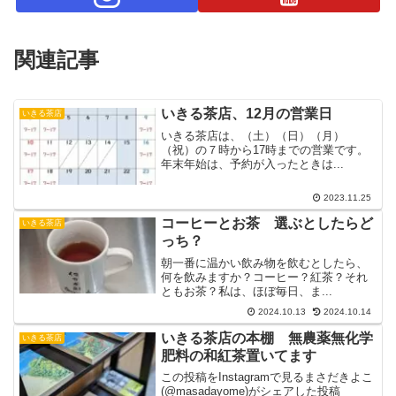
関連記事
いきる茶店、12月の営業日
いきる茶店
いきる茶店は、（土）（日）（月）
（祝）の７時から17時までの営業です。
年末年始は、予約が入ったときは...
2023.11.25
コーヒーとお茶 選ぶとしたらど
いきる茶店
っち？
朝一番に温かい飲み物を飲むとしたら、
何を飲みますか？コーヒー？紅茶？それ
ともお茶？私は、ほぼ毎日、ま...
2024.10.13
2024.10.14
いきる茶店の本棚 無農薬無化学
いきる茶店
肥料の和紅茶置いてます
この投稿をInstagramで見るまさだきよこ
(@masadayome)がシェアした投稿