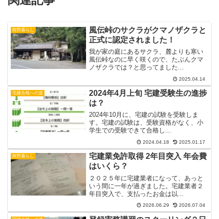
風伝峠のサクラがクマノザクラと
熊野暮らし
正式に認定されました！
我が家の庭にあるサクラ、麓よりも寒い
風伝峠なのに早く咲くので、たぶんクマ
ノザクラでは？と思ってました...
2025.04.14
2024年4月上旬 宅建受験生の進捗
宅建合格への道
は？
2024年10月に、宅建の試験を受験しま
す。宅建の試験は、受験資格がなく、小
学生での受験できて合格し...
2024.04.18
2025.01.17
宅建業免許取得 2年目突入 年会費
熊野暮らし
はいくら？
２０２５年に宅建業者になって、あっと
いう間に一年が過ぎました。宅建業者２
年目突入で、支払ったお金は以...
2026.06.29
2026.07.04