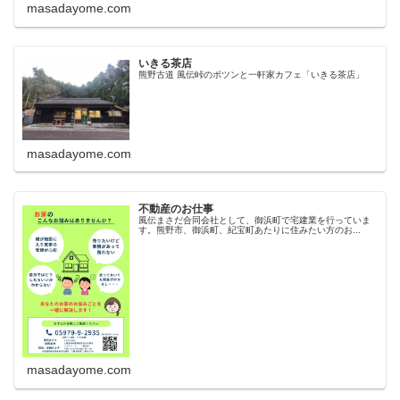
masadayome.com
いきる茶店
熊野古道 風伝峠のポツンと一軒家カフェ「いきる茶店」
masadayome.com
不動産のお仕事
風伝まさだ合同会社として、御浜町で宅建業を行っていま
す。熊野市、御浜町、紀宝町あたりに住みたい方のお...
masadayome.com