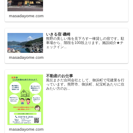
masadayome.com
いきる宿 磯崎
熊野の美しい海を見下ろす一棟貸しの宿です。駐
車場から、階段を100段上ります。施設紹介★チ
ェックイン...
masadayome.com
不動産のお仕事
風伝まさだ合同会社として、御浜町で宅建業を行
っています。熊野市、御浜町、紀宝町あたりに住
みたい方のお...
masadayome.com