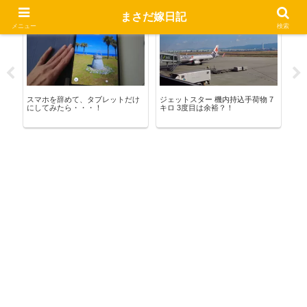
まさだ嫁日記
熊野暮らし
お出かけ
宅
メニュー
検索
スマホを辞めて、タブレットだけ
ジェットスター 機内持込手荷物 7
宅
にしてみたら・・・！
キロ 3度目は余裕？！
後