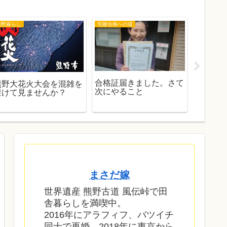
熊野暮らし
宅建合格への道
お出かけ
合格証届きました。さて
ジェット
熊野大花火大会を混雑を
次にやること
込手荷物
避けて見ませんか？
余裕？
まさだ嫁
世界遺産 熊野古道 風伝峠で田
舎暮らしを満喫中。
2016年にアラフィフ、バツイチ
同士で再婚。2018年に東京から