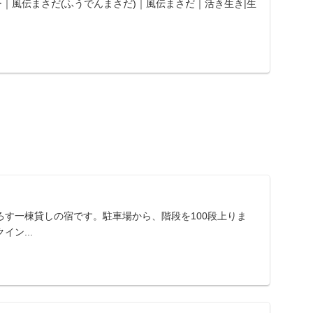
｜風伝まさだ(ふうでんまさだ)｜風伝まさだ｜活き生き|生
ろす一棟貸しの宿です。駐車場から、階段を100段上りま
ン...