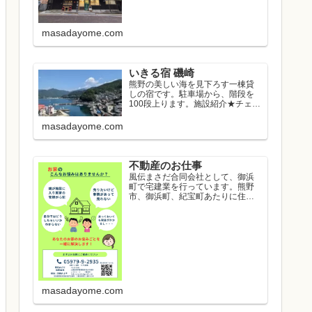
masadayome.com
いきる宿 磯崎
熊野の美しい海を見下ろす一棟貸
しの宿です。駐車場から、階段を
100段上ります。施設紹介★チェッ
クイン...
masadayome.com
不動産のお仕事
風伝まさだ合同会社として、御浜
町で宅建業を行っています。熊野
市、御浜町、紀宝町あたりに住み
たい方のお...
masadayome.com