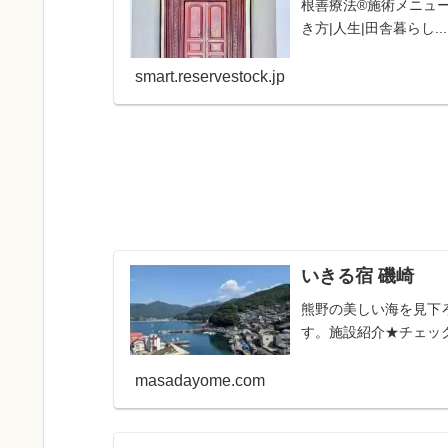
根善療法®施術メニュー
き方|人生|田舎暮らし...
smart.reservestock.jp
いきる宿 磯崎
熊野の美しい海を見下
す。施設紹介★チェックイ
masadayome.com