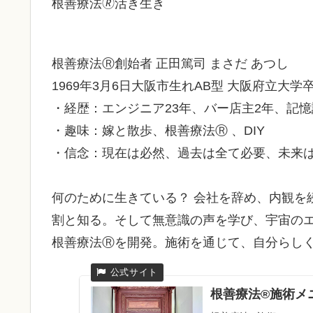
根善療法🄬活き生き
根善療法Ⓡ創始者 正田篤司 まさだ あつし
1969年3月6日大阪市生れAB型 大阪府立大学
・経歴：エンジニア23年、バー店主2年、記憶
・趣味：嫁と散歩、根善療法Ⓡ 、DIY
・信念：現在は必然、過去は全て必要、未来
何のために生きている？ 会社を辞め、内観を
割と知る。そして無意識の声を学び、宇宙の
根善療法Ⓡを開発。施術を通じて、自分らし
根善療法®施術メ