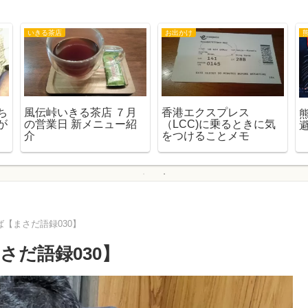
いきる茶店
お出かけ
ち
風伝峠いきる茶店 ７月
香港エクスプレス
が
の営業日 新メニュー紹
（LCC)に乗るときに気
介
をつけることメモ
【まさだ語録030】
だ語録030】