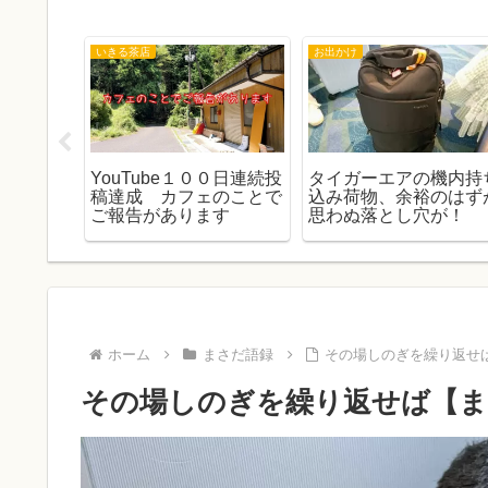
いきる茶店
お出かけ
酸発酵の
YouTube１００日連続投
タイガーエアの機内持
作りまし
稿達成 カフェのことで
込み荷物、余裕のはず
ご報告があります
思わぬ落とし穴が！
ホーム
まさだ語録
その場しのぎを繰り返せば
その場しのぎを繰り返せば【まさ