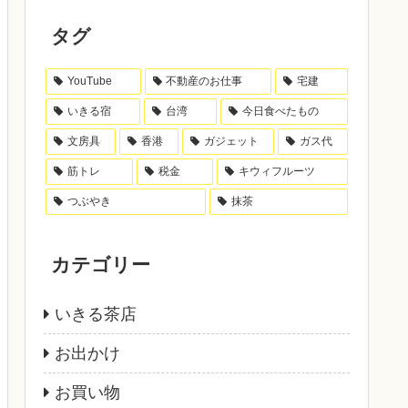
タグ
YouTube
不動産のお仕事
宅建
いきる宿
台湾
今日食べたもの
文房具
香港
ガジェット
ガス代
筋トレ
税金
キウィフルーツ
つぶやき
抹茶
カテゴリー
いきる茶店
お出かけ
お買い物