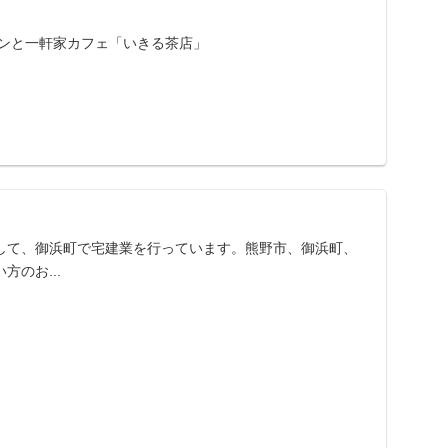
ツンと一軒家カフェ「いきる茶店」
して、御浜町で宅建業を行っています。熊野市、御浜町、
のお...