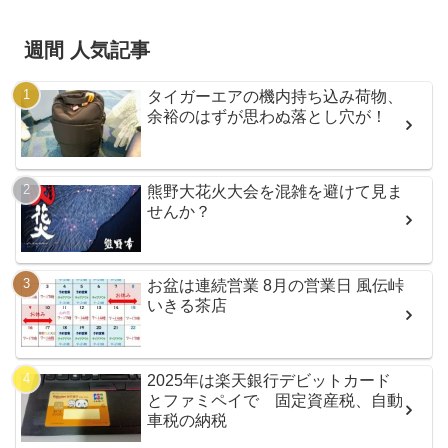
週間 人気記事
タイガーエアの機内持ち込み荷物、
余裕のはずが思わぬ落とし穴が！
熊野大花火大会を混雑を避けて見ま
せんか？
お盆は連続営業 8月の営業日 風伝峠
いきる茶店
2025年は楽天銀行デビットカード
とファミペイで 固定資産税、自動
車税の納税