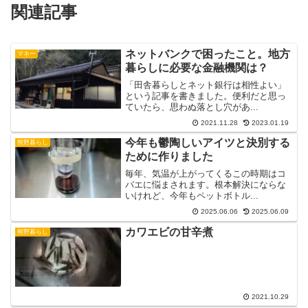
関連記事
ネットバンクで困ったこと。地方
マネー
暮らしに必要な金融機関は？
「田舎暮らしとネット銀行は相性よい」
という記事を書きました。便利だと思っ
ていたら、思わぬ落とし穴があ...
2021.11.28
2023.01.19
今年も鬱陶しいアイツと決別する
熊野暮らし
ために作りました
毎年、気温が上がってくるこの時期はコ
バエに悩まされます。根本解決にならな
いけれど、今年もペットボトル...
2025.06.06
2025.06.09
カワエビの甘辛煮
熊野暮らし
2021.10.29