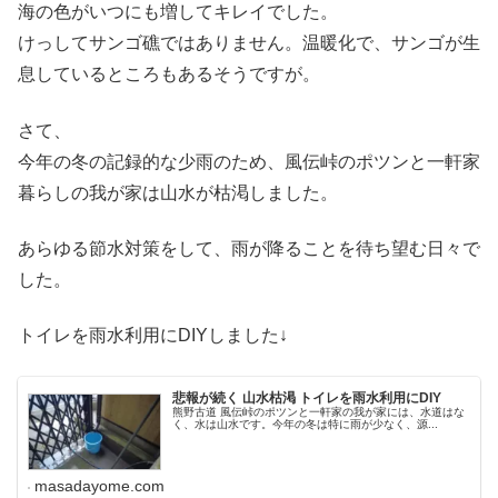
海の色がいつにも増してキレイでした。
けっしてサンゴ礁ではありません。温暖化で、サンゴが生
息しているところもあるそうですが。
さて、
今年の冬の記録的な少雨のため、風伝峠のポツンと一軒家
暮らしの我が家は山水が枯渇しました。
あらゆる節水対策をして、雨が降ることを待ち望む日々で
した。
トイレを雨水利用にDIYしました↓
悲報が続く 山水枯渇 トイレを雨水利用にDIY
熊野古道 風伝峠のポツンと一軒家の我が家には、水道はな
く、水は山水です。今年の冬は特に雨が少なく、源...
masadayome.com