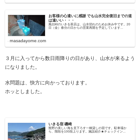
お客様の心遣いに感謝 でも山水完全復旧までの道
は遠いい・・・
風伝峠のいきる茶店は、山水切れのためお休み中です。20
日（金）春分の日からの営業再開を予定しています...
masadayome.com
３月に入ってから数日雨降りの日があり、山水が来るよう
になりました。
水問題は、快方に向かっております。
ホッとしました。
いきる宿 磯崎
熊野の美しい海を見下ろす一棟貸しの宿です。駐車場か
ら、階段を100段上ります。施設紹介★チェックイン...