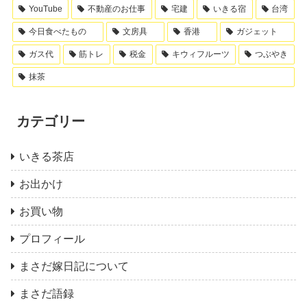
YouTube
不動産のお仕事
宅建
いきる宿
台湾
今日食べたもの
文房具
香港
ガジェット
ガス代
筋トレ
税金
キウィフルーツ
つぶやき
抹茶
カテゴリー
いきる茶店
お出かけ
お買い物
プロフィール
まさだ嫁日記について
まさだ語録