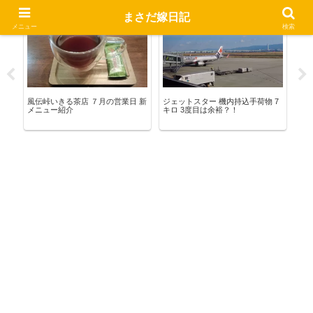
まさだ嫁日記
いきる茶店
お出かけ
熊
メニュー
検索
ョ
風伝峠いきる茶店 ７月の営業日 新
ジェットスター 機内持込手荷物 7
ス
メニュー紹介
キロ 3度目は余裕？！
に