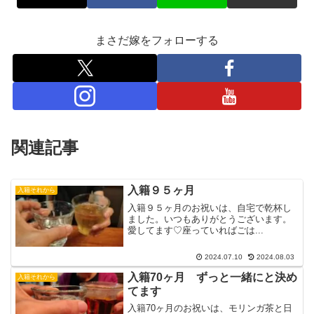
まさだ嫁をフォローする
関連記事
入籍９５ヶ月
入籍それから
入籍９５ヶ月のお祝いは、自宅で乾杯し
ました。いつもありがとうございます。
愛してます♡座っていればごは...
2024.07.10
2024.08.03
入籍70ヶ月 ずっと一緒にと決め
入籍それから
てます
入籍70ヶ月のお祝いは、モリンガ茶と日