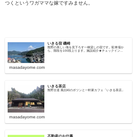
つくというワガママな嫁ですみません。
いきる宿 磯崎
熊野の美しい海を見下ろす一棟貸しの宿です。駐車場か
ら、階段を100段上ります。施設紹介★チェックイン...
masadayome.com
いきる茶店
熊野古道 風伝峠のポツンと一軒家カフェ「いきる茶店」
masadayome.com
不動産のお仕事