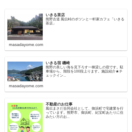
いきる茶店
熊野古道 風伝峠のポツンと一軒家カフェ「いきる
茶店」
masadayome.com
いきる宿 磯崎
熊野の美しい海を見下ろす一棟貸しの宿です。駐
車場から、階段を100段上ります。施設紹介★チ
ェックイン...
masadayome.com
不動産のお仕事
風伝まさだ合同会社として、御浜町で宅建業を行
っています。熊野市、御浜町、紀宝町あたりに住
みたい方のお...