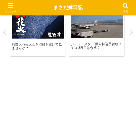
まさだ嫁日記
熊野暮らし
お出かけ
宅
メニュー
検索
 新
ジェットスター 機内持込手荷物 7
合
熊野大花火大会を混雑を避けて見
キロ 3度目は余裕？！
こ
ませんか？