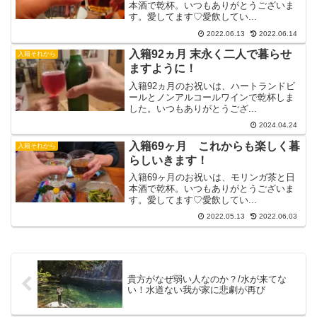
本酒で乾杯。いつもありがとうございま
す。愛してます♡愛飲してい...
2022.06.13
2022.06.14
入籍92ヵ月 末永く二人で暮らせ
入籍それから
ますように！
入籍92ヵ月のお祝いは、ハートランドビ
ールとノンアルコールワインで乾杯しま
した。いつもありがとうござ...
2024.04.24
入籍69ヶ月 これからも楽しく暮
入籍それから
らしいきます！
入籍69ヶ月のお祝いは、モリンガ茶と日
本酒で乾杯。いつもありがとうございま
す。愛してます♡愛飲してい...
2022.05.13
2022.06.03
貴方がなぜ弱い人なのか？/水が来てな
い！水道ない我が家に悲劇が再び