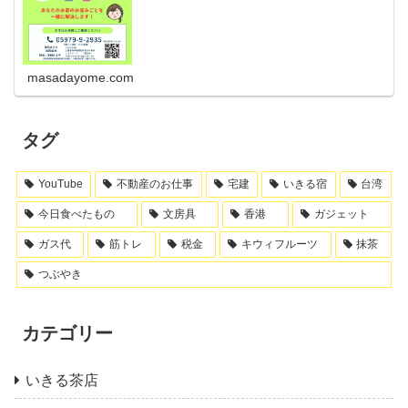
masadayome.com
タグ
YouTube
不動産のお仕事
宅建
いきる宿
台湾
今日食べたもの
文房具
香港
ガジェット
ガス代
筋トレ
税金
キウィフルーツ
抹茶
つぶやき
カテゴリー
いきる茶店