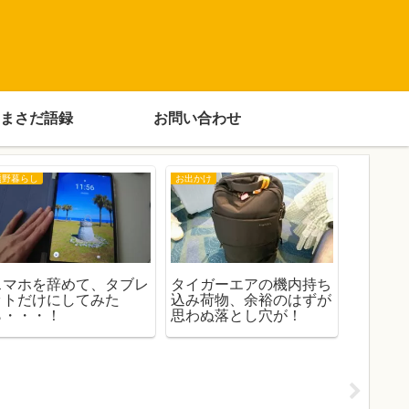
まさだ語録
お問い合わせ
熊野暮らし
お出かけ
宅建合格へ
スマホを辞めて、タブレ
タイガーエアの機内持ち
合格証
ットだけにしてみた
込み荷物、余裕のはずが
次にや
ら・・・！
思わぬ落とし穴が！