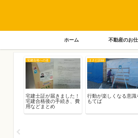
ホーム
不動産のお仕
宅建合格への道
まさだ語録
ス
宅建士証が届きました！
行動が楽しくなる意識
ときに気
宅建合格後の手続き、費
もてば
モ
用などまとめ