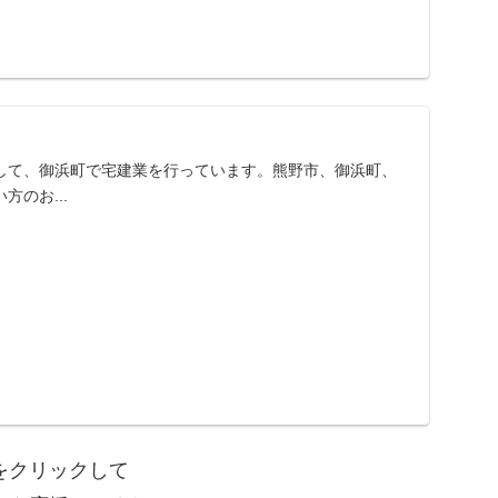
して、御浜町で宅建業を行っています。熊野市、御浜町、
のお...
をクリックして