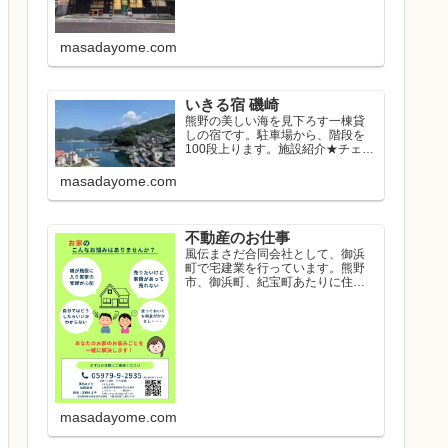
masadayome.com
いきる宿 磯崎
熊野の美しい海を見下ろす一棟貸
しの宿です。駐車場から、階段を
100段上ります。施設紹介★チェッ
クイン...
masadayome.com
不動産のお仕事
風伝まさだ合同会社として、御浜
町で宅建業を行っています。熊野
市、御浜町、紀宝町あたりに住み
たい方のお...
masadayome.com