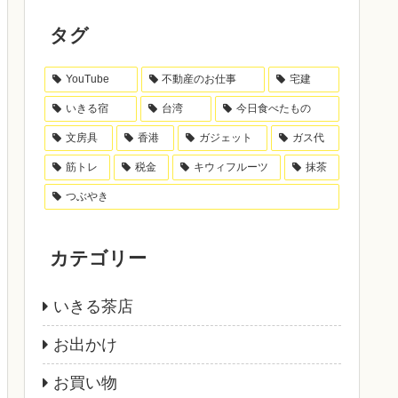
タグ
YouTube
不動産のお仕事
宅建
いきる宿
台湾
今日食べたもの
文房具
香港
ガジェット
ガス代
筋トレ
税金
キウィフルーツ
抹茶
つぶやき
カテゴリー
いきる茶店
お出かけ
お買い物