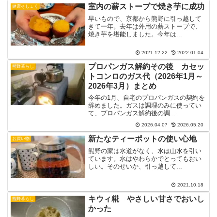
室内の薪ストーブで焼き芋に成功
健康そしょく
早いもので、京都から熊野に引っ越して
きて一年。去年は外用の薪ストーブで、
焼き芋を堪能しました。今年は...
2021.12.22
2022.01.04
プロパンガス解約その後 カセッ
熊野暮らし
トコンロのガス代（2026年1月～
2026年3月）まとめ
今年の1月、自宅のプロパンガスの契約を
辞めました。ガスは調理のみに使ってい
て、プロパンガス解約後の調...
2026.04.07
2026.05.20
新たなティーポットの使い心地
お買い物
熊野の家は水道がなく、水は山水を引い
ています。水はやわらかでとってもおい
しい。そのせいか、引っ越して...
2021.10.18
キウィ糀 やさしい甘さでおいし
熊野暮らし
かった