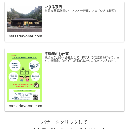
いきる茶店
熊野古道 風伝峠のポツンと一軒家カフェ「いきる茶店」
masadayome.com
不動産のお仕事
風伝まさだ合同会社として、御浜町で宅建業を行っていま
す。熊野市、御浜町、紀宝町あたりに住みたい方のお...
masadayome.com
バナーをクリックして