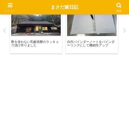
まさだ嫁日記
いきる茶店
お買い物
マネ
メニュー
検索
け
酢を使わない乳酸発酵のラッキョ
自作バインダーノートをバインダ
20
ウ漬け作りました
ーリングにして機能性アップ
とフ
動車