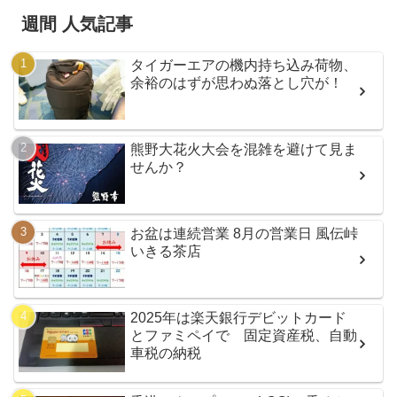
週間 人気記事
タイガーエアの機内持ち込み荷物、
余裕のはずが思わぬ落とし穴が！
熊野大花火大会を混雑を避けて見ま
せんか？
お盆は連続営業 8月の営業日 風伝峠
いきる茶店
2025年は楽天銀行デビットカード
とファミペイで 固定資産税、自動
車税の納税