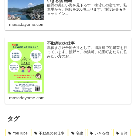
いきる宿 磯崎
熊野の美しい海を見下ろす一棟貸しの宿です。駐
車場から、階段を100段上ります。施設紹介★チ
ェックイン...
masadayome.com
不動産のお仕事
風伝まさだ合同会社として、御浜町で宅建業を行
っています。熊野市、御浜町、紀宝町あたりに住
みたい方のお...
masadayome.com
タグ
YouTube
不動産のお仕事
宅建
いきる宿
台湾