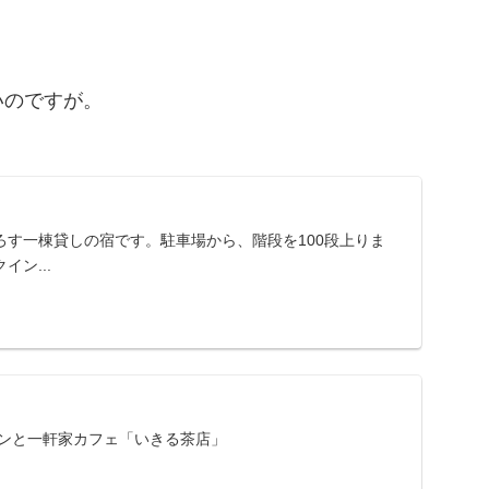
いのですが。
ろす一棟貸しの宿です。駐車場から、階段を100段上りま
ン...
ツンと一軒家カフェ「いきる茶店」