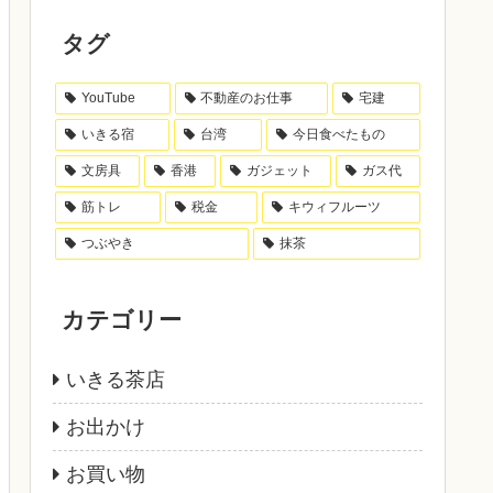
タグ
YouTube
不動産のお仕事
宅建
いきる宿
台湾
今日食べたもの
文房具
香港
ガジェット
ガス代
筋トレ
税金
キウィフルーツ
つぶやき
抹茶
カテゴリー
いきる茶店
お出かけ
お買い物