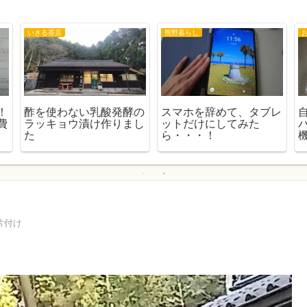
いきる茶店
熊野暮らし
！
酢を使わない乳酸発酵の
スマホを辞めて、タブレ
費
ラッキョウ漬け作りまし
ットだけにしてみた
た
ら・・・！
片付け