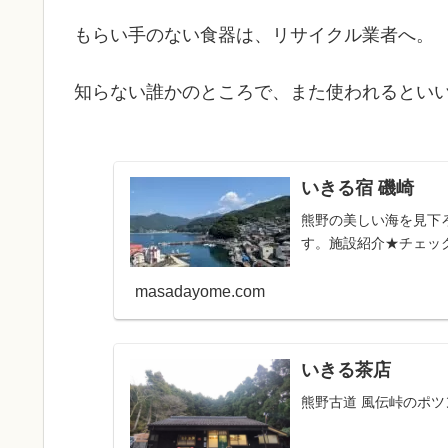
もらい手のない食器は、リサイクル業者へ。
知らない誰かのところで、また使われるとい
いきる宿 磯崎
熊野の美しい海を見下
す。施設紹介★チェックイ
masadayome.com
いきる茶店
熊野古道 風伝峠のポ