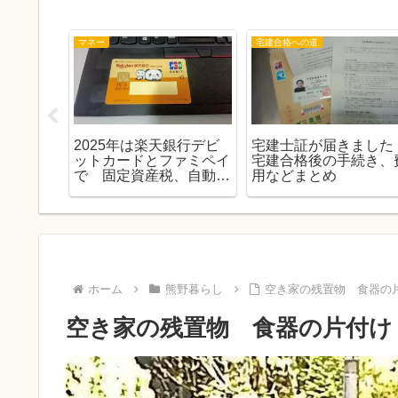
マネー
宅建合格への道
た。さて
2025年は楽天銀行デビ
宅建士証が届きました
ットカードとファミペイ
宅建合格後の手続き、
で 固定資産税、自動車
用などまとめ
税の納税
ホーム
熊野暮らし
空き家の残置物 食器の
空き家の残置物 食器の片付け