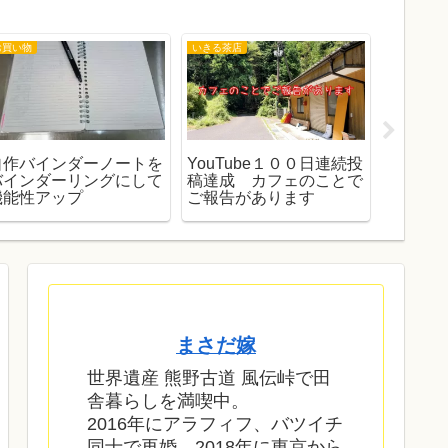
お買い物
いきる茶店
熊野暮らし
自作バインダーノートを
YouTube１００日連続投
熊野大
バインダーリングにして
稿達成 カフェのことで
避けて
機能性アップ
ご報告があります
まさだ嫁
世界遺産 熊野古道 風伝峠で田
舎暮らしを満喫中。
2016年にアラフィフ、バツイチ
同士で再婚。2018年に東京から