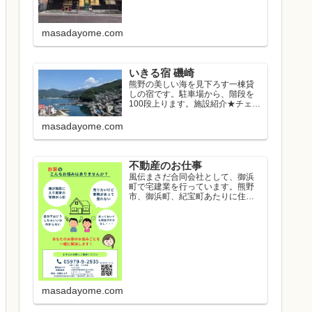
masadayome.com
いきる宿 磯崎
熊野の美しい海を見下ろす一棟貸
しの宿です。駐車場から、階段を
100段上ります。施設紹介★チェッ
クイン...
masadayome.com
不動産のお仕事
風伝まさだ合同会社として、御浜
町で宅建業を行っています。熊野
市、御浜町、紀宝町あたりに住み
たい方のお...
masadayome.com