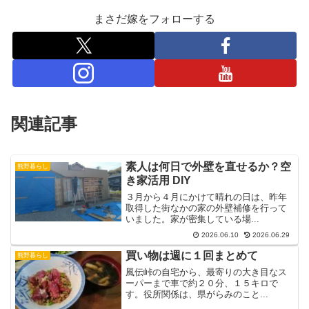
まさだ嫁をフォローする
関連記事
素人は何日で外壁を直せるか？空
熊野暮らし
き家活用 DIY
３月から４月にかけて晴れの日は、昨年
取得した街なかの家の外壁補修を行って
いました。家が密集している場...
2026.06.10
2026.06.29
買い物は週に１回まとめて
熊野暮らし
風伝峠の自宅から、最寄りの大き目なス
ーパーまで車で約２０分、１５キロで
す。役所関係は、県がらみのこと...