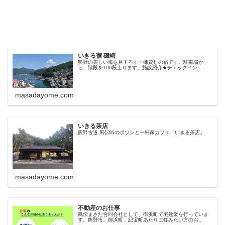
いきる宿 磯崎
熊野の美しい海を見下ろす一棟貸しの宿です。駐車場か
ら、階段を100段上ります。施設紹介★チェックイン...
masadayome.com
いきる茶店
熊野古道 風伝峠のポツンと一軒家カフェ「いきる茶店」
masadayome.com
不動産のお仕事
風伝まさだ合同会社として、御浜町で宅建業を行っていま
す。熊野市、御浜町、紀宝町あたりに住みたい方のお...