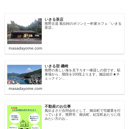
いきる茶店
熊野古道 風伝峠のポツンと一軒家カフェ「いきる
茶店」
masadayome.com
いきる宿 磯崎
熊野の美しい海を見下ろす一棟貸しの宿です。駐
車場から、階段を100段上ります。施設紹介★チ
ェックイン...
masadayome.com
不動産のお仕事
風伝まさだ合同会社として、御浜町で宅建業を行
っています。熊野市、御浜町、紀宝町あたりに住
みたい方のお...