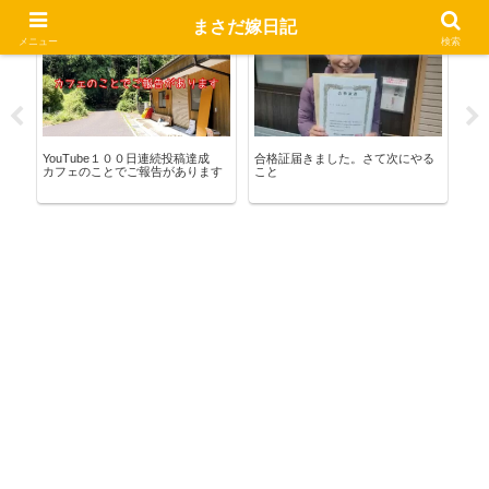
まさだ嫁日記
いきる茶店
宅建合格への道
い
メニュー
検索
酢
ウ
 新
YouTube１００日連続投稿達成
合格証届きました。さて次にやる
カフェのことでご報告があります
こと