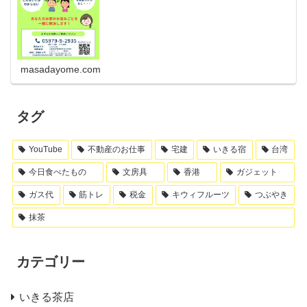
masadayome.com
タグ
YouTube
不動産のお仕事
宅建
いきる宿
台湾
今日食べたもの
文房具
香港
ガジェット
ガス代
筋トレ
税金
キウィフルーツ
つぶやき
抹茶
カテゴリー
いきる茶店