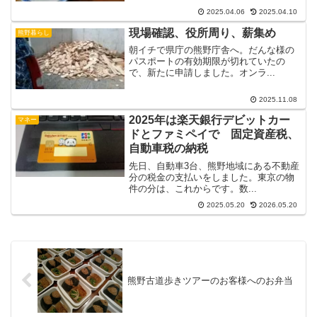
2025.04.06
2025.04.10
現場確認、役所周り、薪集め
熊野暮らし
朝イチで県庁の熊野庁舎へ。だんな様の
パスポートの有効期限が切れていたの
で、新たに申請しました。オンラ...
2025.11.08
2025年は楽天銀行デビットカー
マネー
ドとファミペイで 固定資産税、
自動車税の納税
先日、自動車3台、熊野地域にある不動産
分の税金の支払いをしました。東京の物
件の分は、これからです。数...
2025.05.20
2026.05.20
熊野古道歩きツアーのお客様へのお弁当