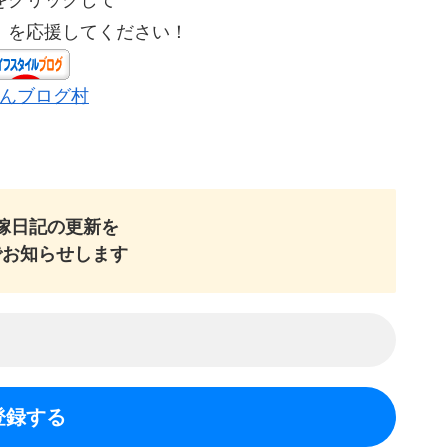
」を応援してください！
んブログ村
嫁日記の
更新を
でお知らせします