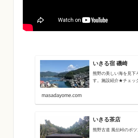
いきる宿 磯崎
熊野の美しい海を見下
す。施設紹介★チェックイ
masadayome.com
いきる茶店
熊野古道 風伝峠のポ