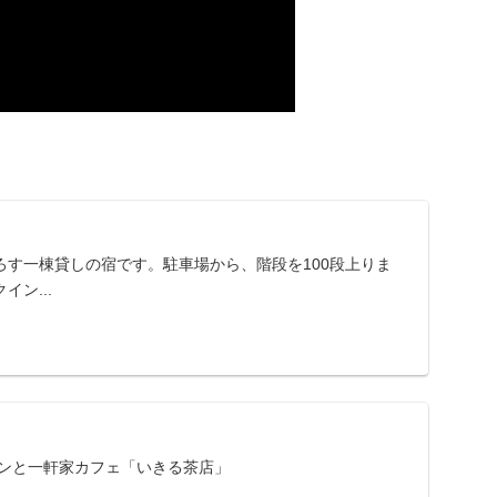
ろす一棟貸しの宿です。駐車場から、階段を100段上りま
ン...
ツンと一軒家カフェ「いきる茶店」