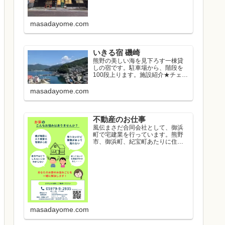
masadayome.com
いきる宿 磯崎
熊野の美しい海を見下ろす一棟貸
しの宿です。駐車場から、階段を
100段上ります。施設紹介★チェッ
クイン...
masadayome.com
不動産のお仕事
風伝まさだ合同会社として、御浜
町で宅建業を行っています。熊野
市、御浜町、紀宝町あたりに住み
たい方のお...
masadayome.com