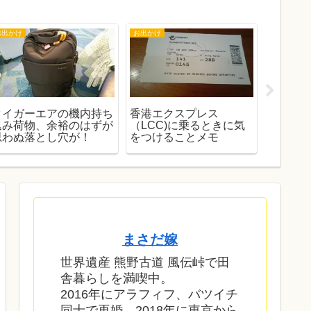
お出かけ
お出かけ
いきる茶店
タイガーエアの機内持ち
香港エクスプレス
YouT
込み荷物、余裕のはずが
（LCC)に乗るときに気
稿達成
思わぬ落とし穴が！
をつけることメモ
ご報告
まさだ嫁
世界遺産 熊野古道 風伝峠で田
舎暮らしを満喫中。
2016年にアラフィフ、バツイチ
同士で再婚。2018年に東京から