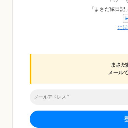
「まさだ嫁日記
にほ
まさだ
メール