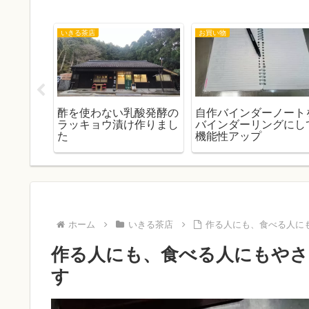
いきる茶店
お買い物
店 ７月
酢を使わない乳酸発酵の
自作バインダーノート
ニュー紹
ラッキョウ漬け作りまし
バインダーリングにし
た
機能性アップ
ホーム
いきる茶店
作る人にも、食べる人に
作る人にも、食べる人にもやさ
す