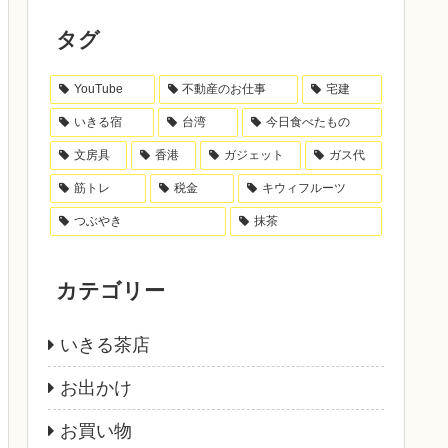
タグ
YouTube
不動産のお仕事
宅建
いきる宿
台湾
今日食べたもの
文房具
香港
ガジェット
ガス代
筋トレ
税金
キウィフルーツ
つぶやき
抹茶
カテゴリー
いきる茶店
お出かけ
お買い物