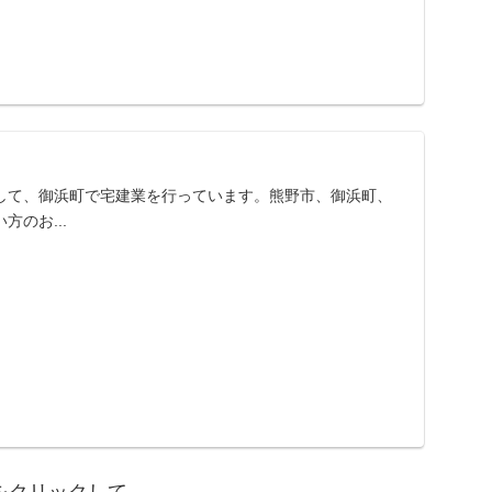
して、御浜町で宅建業を行っています。熊野市、御浜町、
のお...
をクリックして