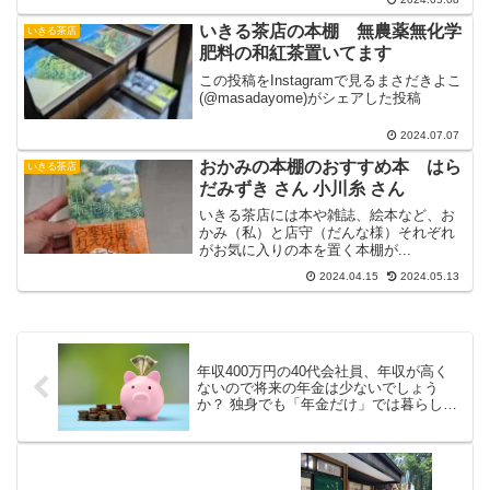
いきる茶店の本棚 無農薬無化学
いきる茶店
肥料の和紅茶置いてます
この投稿をInstagramで見るまさだきよこ
(@masadayome)がシェアした投稿
2024.07.07
おかみの本棚のおすすめ本 はら
いきる茶店
だみずき さん 小川糸 さん
いきる茶店には本や雑誌、絵本など、お
かみ（私）と店守（だんな様）それぞれ
がお気に入りの本を置く本棚が...
2024.04.15
2024.05.13
年収400万円の40代会社員、年収が高く
ないので将来の年金は少ないでしょう
か？ 独身でも「年金だけ」では暮らして
いけないですか？