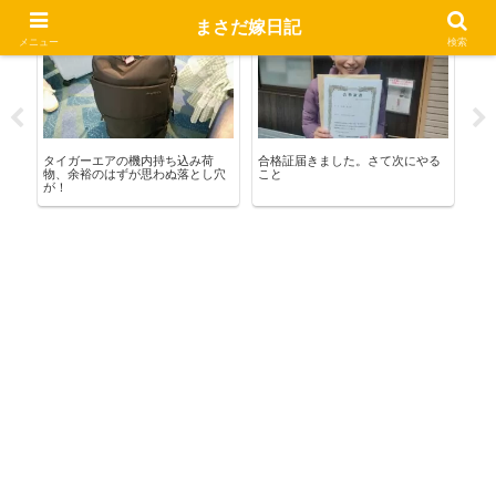
まさだ嫁日記
お出かけ
宅建合格への道
ま
メニュー
検索
 新
タイガーエアの機内持ち込み荷
合格証届きました。さて次にやる
行
物、余裕のはずが思わぬ落とし穴
こと
が！