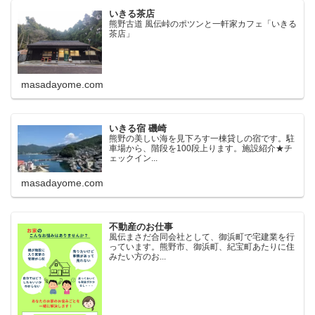
いきる茶店
熊野古道 風伝峠のポツンと一軒家カフェ「いきる
茶店」
masadayome.com
いきる宿 磯崎
熊野の美しい海を見下ろす一棟貸しの宿です。駐
車場から、階段を100段上ります。施設紹介★チ
ェックイン...
masadayome.com
不動産のお仕事
風伝まさだ合同会社として、御浜町で宅建業を行
っています。熊野市、御浜町、紀宝町あたりに住
みたい方のお...