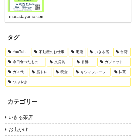
masadayome.com
タグ
YouTube
不動産のお仕事
宅建
いきる宿
台湾
今日食べたもの
文房具
香港
ガジェット
ガス代
筋トレ
税金
キウィフルーツ
抹茶
つぶやき
カテゴリー
いきる茶店
お出かけ