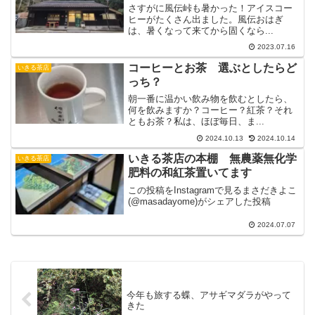
さすがに風伝峠も暑かった！アイスコー
ヒーがたくさん出ました。風伝おはぎ
は、暑くなって来てから固くなら...
2023.07.16
コーヒーとお茶 選ぶとしたらど
いきる茶店
っち？
朝一番に温かい飲み物を飲むとしたら、
何を飲みますか？コーヒー？紅茶？それ
ともお茶？私は、ほぼ毎日、ま...
2024.10.13
2024.10.14
いきる茶店の本棚 無農薬無化学
いきる茶店
肥料の和紅茶置いてます
この投稿をInstagramで見るまさだきよこ
(@masadayome)がシェアした投稿
2024.07.07
今年も旅する蝶、アサギマダラがやって
きた