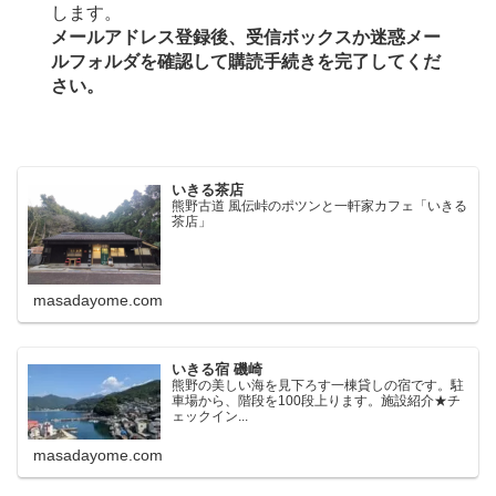
します。
メールアドレス登録後、受信ボックスか迷惑メー
ルフォルダを確認して購読手続きを完了してくだ
さい。
いきる茶店
熊野古道 風伝峠のポツンと一軒家カフェ「いきる
茶店」
masadayome.com
いきる宿 磯崎
熊野の美しい海を見下ろす一棟貸しの宿です。駐
車場から、階段を100段上ります。施設紹介★チ
ェックイン...
masadayome.com