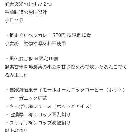
酵素玄米おむすび２つ
手前味噌のお味噌汁
小皿２品
・氣まぐれベジカレー 770円 ※限定10食
小麦粉、動物性原材料不使用
・風伝おはぎ ※限定10個
酵素玄米を無農薬の小豆を甘さ控えめで炊いたあんこでく
るみました
・自家焙煎東ティモールオーガニックコーヒー（ホット）
・オーガニック紅茶
・さっぱり梅ジュース（ホットとアイス）
・超濃厚！梅シロップ豆乳割り
・スッキリ梅シロップ炭酸割り
以上400円