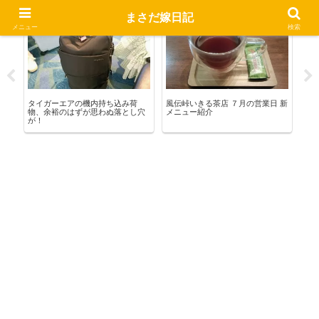
まさだ嫁日記
お出かけ
いきる茶店
宅
メニュー
検索
け
タイガーエアの機内持ち込み荷
風伝峠いきる茶店 ７月の営業日 新
合
物、余裕のはずが思わぬ落とし穴
メニュー紹介
こ
が！