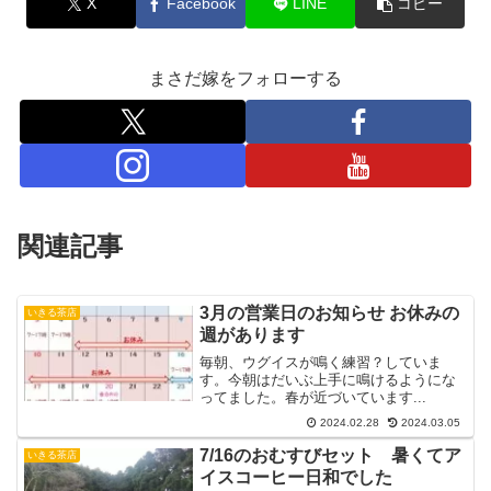
X
Facebook
LINE
コピー
まさだ嫁をフォローする
関連記事
3月の営業日のお知らせ お休みの
いきる茶店
週があります
毎朝、ウグイスが鳴く練習？していま
す。今朝はだいぶ上手に鳴けるようにな
ってました。春が近づいています...
2024.02.28
2024.03.05
7/16のおむすびセット 暑くてア
いきる茶店
イスコーヒー日和でした