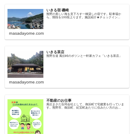
いきる宿 磯崎
熊野の美しい海を見下ろす一棟貸しの宿です。駐車場か
ら、階段を100段上ります。施設紹介★チェックイン...
masadayome.com
いきる茶店
熊野古道 風伝峠のポツンと一軒家カフェ「いきる茶店」
masadayome.com
不動産のお仕事
風伝まさだ合同会社として、御浜町で宅建業を行っていま
す。熊野市、御浜町、紀宝町あたりに住みたい方のお...