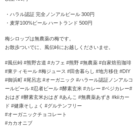
・ハラル認証 完全ノンアルビール 300円
・麦芽100%ビール ハートランド 500円
梅シロップは無農薬の梅です。
お散歩ついでに、風伝峠にお越しくださいませ。
#風伝峠 #熊野古道 #カフェ #熊野 #無農薬 #自家焙煎珈琲
#東ティモール #梅ジュース #田舎暮らし #地方移住 #DIY
#御浜町 #尾呂志 #オーガニック #ハラール認証ノンアルコ
ールビール #忍者ビール #酵素玄米 #カレー #ベジカレー#
おはぎ #酵素玄米おはぎ #あんこ #無農薬あずき #kiiカー
ド #健康そしょく #グルテンフリー
#オーガニックチョコレート
#カカオニブ