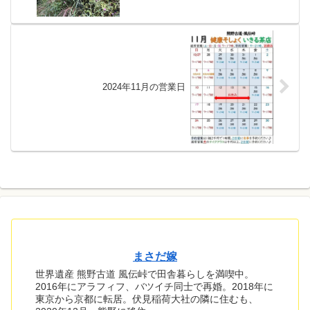
2024年11月の営業日
まさだ嫁
世界遺産 熊野古道 風伝峠で田舎暮らしを満喫中。
2016年にアラフィフ、バツイチ同士で再婚。2018年に
東京から京都に転居。伏見稲荷大社の隣に住むも、