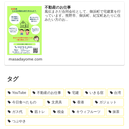
不動産のお仕事
風伝まさだ合同会社として、御浜町で宅建業を行
っています。熊野市、御浜町、紀宝町あたりに住
みたい方のお...
masadayome.com
タグ
YouTube
不動産のお仕事
宅建
いきる宿
台湾
今日食べたもの
文房具
香港
ガジェット
ガス代
筋トレ
税金
キウィフルーツ
抹茶
つぶやき