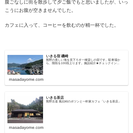
腹ごなしに街を散歩して夕ご飯でもと思いましたが、いっ
こうにお腹が空きませんでした。
カフェに入って、コーヒーを飲むのが精一杯でした。
いきる宿 磯崎
熊野の美しい海を見下ろす一棟貸しの宿です。駐車場か
ら、階段を100段上ります。施設紹介★チェックイン...
masadayome.com
いきる茶店
熊野古道 風伝峠のポツンと一軒家カフェ「いきる茶店」
masadayome.com