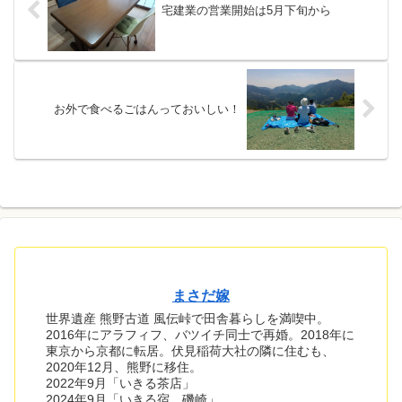
宅建業の営業開始は5月下旬から
お外で食べるごはんっておいしい！
まさだ嫁
世界遺産 熊野古道 風伝峠で田舎暮らしを満喫中。
2016年にアラフィフ、バツイチ同士で再婚。2018年に
東京から京都に転居。伏見稲荷大社の隣に住むも、
2020年12月、熊野に移住。
2022年9月「いきる茶店」
2024年9月「いきる宿 磯崎」