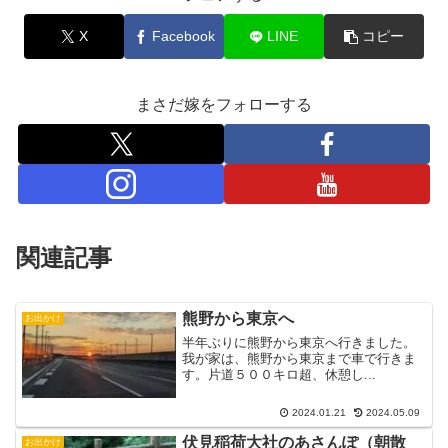
X
Facebook
LINE
コピー
まさだ嫁をフォローする
関連記事
熊野から東京へ
お出かけ
半年ぶりに熊野から東京へ行きました。
我が家は、熊野から東京まで車で行きま
す。片道５００キロ超、休憩し...
2024.01.21
2024.05.09
伏見稲荷大社のあさんぽ（朝散
お出かけ