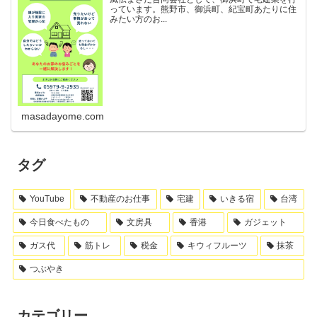
っています。熊野市、御浜町、紀宝町あたりに住
みたい方のお...
masadayome.com
タグ
YouTube
不動産のお仕事
宅建
いきる宿
台湾
今日食べたもの
文房具
香港
ガジェット
ガス代
筋トレ
税金
キウィフルーツ
抹茶
つぶやき
カテゴリー