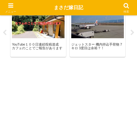
まさだ嫁日記
いきる茶店
お出かけ
熊
メニュー
検索
格
YouTube１００日連続投稿達成
ジェットスター 機内持込手荷物 7
熊
カフェのことでご報告があります
キロ 3度目は余裕？！
ま