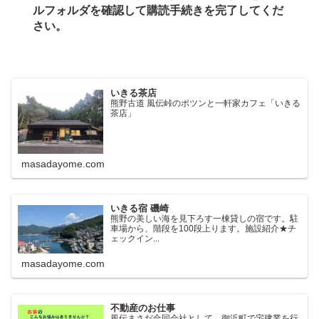
ルフォルダを確認して購読手続きを完了してくだ
さい。
いきる茶店
熊野古道 風伝峠のポツンと一軒家カフェ「いきる
茶店」
masadayome.com
いきる宿 磯崎
熊野の美しい海を見下ろす一棟貸しの宿です。駐
車場から、階段を100段上ります。施設紹介★チ
ェックイン...
masadayome.com
不動産のお仕事
風伝まさだ合同会社として、御浜町で宅建業を行