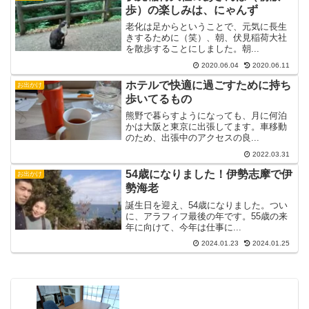
歩）の楽しみは、にゃんず
老化は足からということで、元気に長生
きするために（笑）、朝、伏見稲荷大社
を散歩することにしました。朝...
2020.06.04
2020.06.11
ホテルで快適に過ごすために持ち
お出かけ
歩いてるもの
熊野で暮らすようになっても、月に何泊
かは大阪と東京に出張してます。車移動
のため、出張中のアクセスの良...
2022.03.31
54歳になりました！伊勢志摩で伊
お出かけ
勢海老
誕生日を迎え、54歳になりました。つい
に、アラフィフ最後の年です。55歳の来
年に向けて、今年は仕事に...
2024.01.23
2024.01.25