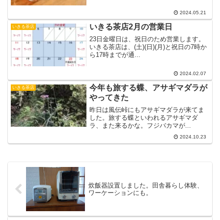
2024.05.21
いきる茶店2月の営業日
いきる茶店
23日金曜日は、祝日のため営業します。
いきる茶店は、(土)(日)(月)と祝日の7時か
ら17時までが通...
2024.02.07
今年も旅する蝶、アサギマダラが
いきる茶店
やってきた
昨日は風伝峠にもアサギマダラが来てま
した。旅する蝶といわれるアサギマダ
ラ、また来るかな。フジバカマが...
2024.10.23
炊飯器設置しました。田舎暮らし体験、
ワーケーションにも。