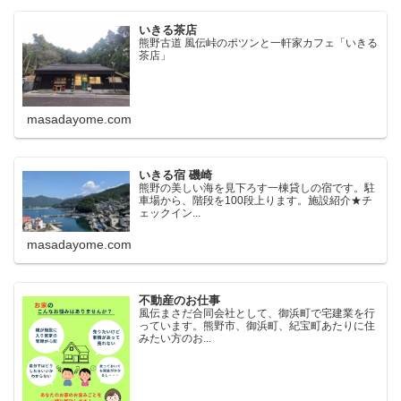
いきる茶店
熊野古道 風伝峠のポツンと一軒家カフェ「いきる
茶店」
masadayome.com
いきる宿 磯崎
熊野の美しい海を見下ろす一棟貸しの宿です。駐
車場から、階段を100段上ります。施設紹介★チ
ェックイン...
masadayome.com
不動産のお仕事
風伝まさだ合同会社として、御浜町で宅建業を行
っています。熊野市、御浜町、紀宝町あたりに住
みたい方のお...