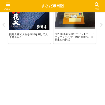
まさだ嫁日記
熊野暮らし
マネー
お
メニュー
検索
ると
2025年は楽天銀行デビットカード
タ
熊野大花火大会を混雑を避けて見
とファミペイで 固定資産税、自
物
ませんか？
動車税の納税
が