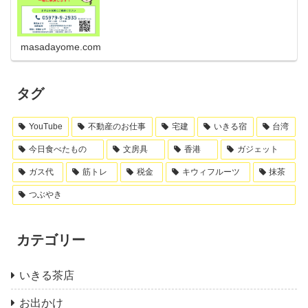
masadayome.com
タグ
YouTube
不動産のお仕事
宅建
いきる宿
台湾
今日食べたもの
文房具
香港
ガジェット
ガス代
筋トレ
税金
キウィフルーツ
抹茶
つぶやき
カテゴリー
いきる茶店
お出かけ