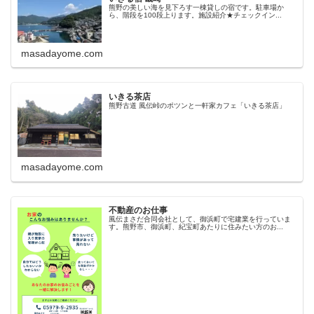
熊野の美しい海を見下ろす一棟貸しの宿です。駐車場か
ら、階段を100段上ります。施設紹介★チェックイン...
masadayome.com
いきる茶店
熊野古道 風伝峠のポツンと一軒家カフェ「いきる茶店」
masadayome.com
不動産のお仕事
風伝まさだ合同会社として、御浜町で宅建業を行っていま
す。熊野市、御浜町、紀宝町あたりに住みたい方のお...