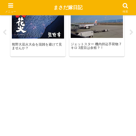
まさだ嫁日記
熊野暮らし
お出かけ
お
メニュー
検索
 新
ジェットスター 機内持込手荷物 7
タ
熊野大花火大会を混雑を避けて見
キロ 3度目は余裕？！
物
ませんか？
が