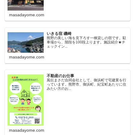
masadayome.com
いきる宿 磯崎
熊野の美しい海を見下ろす一棟貸しの宿です。駐
車場から、階段を100段上ります。施設紹介★チ
ェックイン...
masadayome.com
不動産のお仕事
風伝まさだ合同会社として、御浜町で宅建業を行
っています。熊野市、御浜町、紀宝町あたりに住
みたい方のお...
masadayome.com