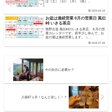
は（土）（日）（月）（祝）...
2025.04.19
お盆は連続営業 8月の営業日 風伝
いきる茶店
峠 いきる茶店
熊野古道 風伝峠のいきる茶店、８月の営
業カレンダーです。前半少し休んで、お
盆の週は連続営業します。（...
2026.07.28
今の自分に必要か？
入籍87ヵ月！なんと珍しく！？