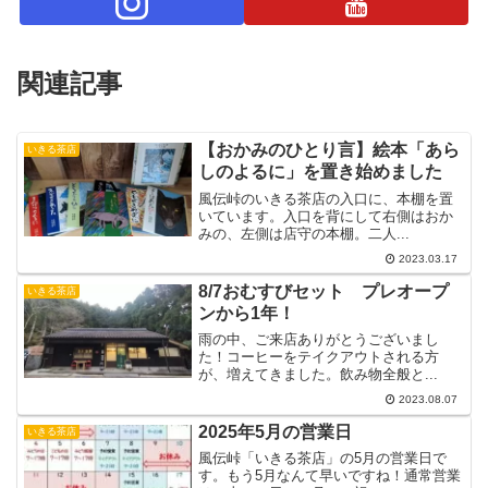
関連記事
【おかみのひとり言】絵本「あら
いきる茶店
しのよるに」を置き始めました
風伝峠のいきる茶店の入口に、本棚を置
いています。入口を背にして右側はおか
みの、左側は店守の本棚。二人...
2023.03.17
8/7おむすびセット プレオープ
いきる茶店
ンから1年！
雨の中、ご来店ありがとうございまし
た！コーヒーをテイクアウトされる方
が、増えてきました。飲み物全般と...
2023.08.07
2025年5月の営業日
いきる茶店
風伝峠「いきる茶店」の5月の営業日で
す。もう5月なんて早いですね！通常営業