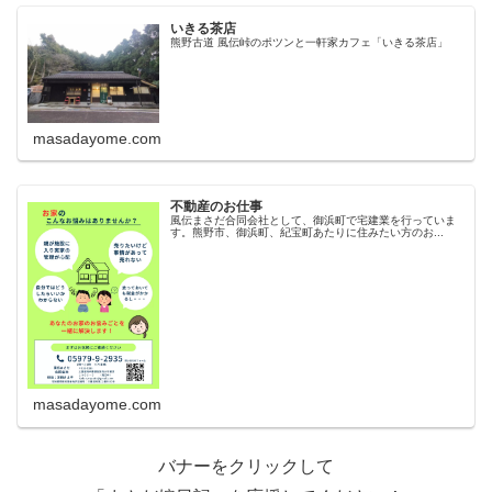
いきる茶店
熊野古道 風伝峠のポツンと一軒家カフェ「いきる茶店」
masadayome.com
不動産のお仕事
風伝まさだ合同会社として、御浜町で宅建業を行っていま
す。熊野市、御浜町、紀宝町あたりに住みたい方のお...
masadayome.com
バナーをクリックして